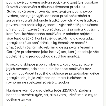
povrchově upraveny galvanizací, která zajišťuje vysokou
úroveň zpracování a dlouhou životnost produktu.
Galvanická povrchová úprava
zvyšuje povrchovou
tvrdost, poskytuje vyšší odolnost proti poškrábání a
zároveň vytváří dokonale hladký povrch. Právě hladkost
povrchu má praktický význam – výrazně snižuje hlučnost
při stahování závěsů nebo záclon, čímž přispívá k vyššímu
komfortu každodenního používání. V nabídce najdete
více typů držáků, konkrétně Klasik, Mini a u dvouřadých
garnýží také stropní držák, díky čemuž lze montáž
přizpůsobit různým stavebním a designovým řešením.
Garnýže prodáváme jako hotový set, který obsahuje vše
potřebné pro jednoduchou a rychlou montáž.
Kroužky a skřipce jsou vyrobeny z kovu, což zaručuje
jejich pevnost, odolnost a dlouhodobé používání bez
deformací. Počet kroužků a skřipců je přizpůsoben délce
garnýže, aby byla zajištěna optimální funkčnost a
rovnoměrné rozložení závěsů či záclon.
Nabízíme vám
úpravu délky tyče ZDARMA.
Zadejte
hodnotu rozměru tyče, na jakou vám ji zkrátíme, a my to
uděláme za vás.