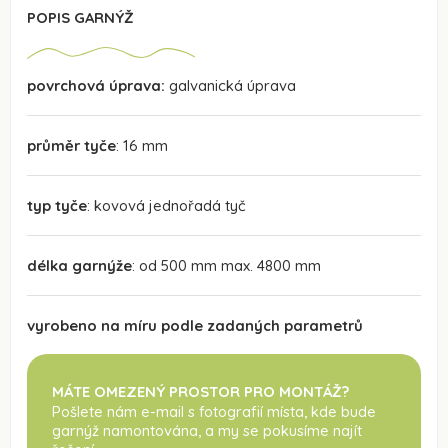
POPIS GARNÝŽ
povrchová úprava:
galvanická úprava
průměr tyče
: 16 mm
typ tyče
: kovová jednořadá tyč
délka garnýže
: od 500 mm max. 4800 mm
vyrobeno na míru podle zadaných parametrů
MÁTE OMEZENÝ PROSTOR PRO MONTÁŽ?
Pošlete nám e-mail s fotografií místa, kde bude
garnýž namontována
, a my se pokusíme najít