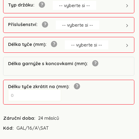
Typ držáku
:
-- vyberte si --
Příslušenství
:
-- vyberte si --
Délka tyče (mm)
:
-- vyberte si --
Délka garnýže s koncovkami (mm)
:
Délku tyče zkrátit na (mm)
:
Záruční doba:
24 měsíců
Kód:
GAL/16/A\SAT