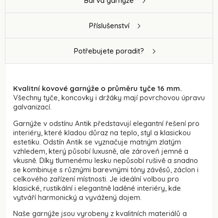
Barva garnýže
Příslušenství
Potřebujete poradit?
Kvalitní kovové garnýže o průměru tyče 16 mm.
Všechny tyče, koncovky i držáky mají povrchovou úpravu
galvanizací.
Garnýže v odstínu Antik představují elegantní řešení pro
interiéry, které kladou důraz na teplo, styl a klasickou
estetiku. Odstín Antik se vyznačuje matným zlatým
vzhledem, který působí luxusně, ale zároveň jemně a
vkusně. Díky tlumenému lesku nepůsobí rušivě a snadno
se kombinuje s různými barevnými tóny závěsů, záclon i
celkového zařízení místnosti. Je ideální volbou pro
klasické, rustikální i elegantně laděné interiéry, kde
vytváří harmonický a vyvážený dojem.
Naše garnýže jsou vyrobeny z kvalitních materiálů a