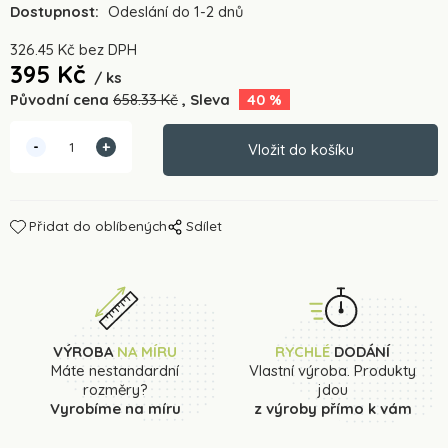
Dostupnost:
Odeslání do 1-2 dnů
326.45
Kč
bez DPH
395
Kč
ks
Původní cena
658.33
Kč
Sleva
40
%
Přidat do oblíbených
Sdílet
VÝROBA
NA MÍRU
RYCHLÉ
DODÁNÍ
Máte nestandardní
Vlastní výroba. Produkty
rozměry?
jdou
Vyrobíme na míru
z výroby přímo k vám