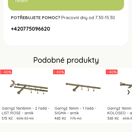
řešení.
POTŘEBUJETE POMOC?
Pracovní dny od 7:30-15:30
+420775096620
Podobné produkty
- 40%
- 40%
- 40%
Garnýž 16x16mm - 2 řadá -
Garnýž 16mm - 1 řadá -
Garnýž 16mm 
LIST ROSE - antik
SIGMA - antik
KOLOSEO - a
515 Kč
858.33 Kč
465 Kč
775 Kč
365 Kč
608.