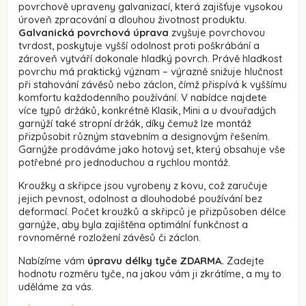
povrchově upraveny galvanizací, která zajišťuje vysokou
úroveň zpracování a dlouhou životnost produktu.
Galvanická povrchová úprava
zvyšuje povrchovou
tvrdost, poskytuje vyšší odolnost proti poškrábání a
zároveň vytváří dokonale hladký povrch. Právě hladkost
povrchu má praktický význam – výrazně snižuje hlučnost
při stahování závěsů nebo záclon, čímž přispívá k vyššímu
komfortu každodenního používání. V nabídce najdete
více typů držáků, konkrétně Klasik, Mini a u dvouřadých
garnýží také stropní držák, díky čemuž lze montáž
přizpůsobit různým stavebním a designovým řešením.
Garnýže prodáváme jako hotový set, který obsahuje vše
potřebné pro jednoduchou a rychlou montáž.
Kroužky a skřipce jsou vyrobeny z kovu, což zaručuje
jejich pevnost, odolnost a dlouhodobé používání bez
deformací. Počet kroužků a skřipců je přizpůsoben délce
garnýže, aby byla zajištěna optimální funkčnost a
rovnoměrné rozložení závěsů či záclon.
Nabízíme vám
úpravu délky tyče ZDARMA.
Zadejte
hodnotu rozměru tyče, na jakou vám ji zkrátíme, a my to
uděláme za vás.