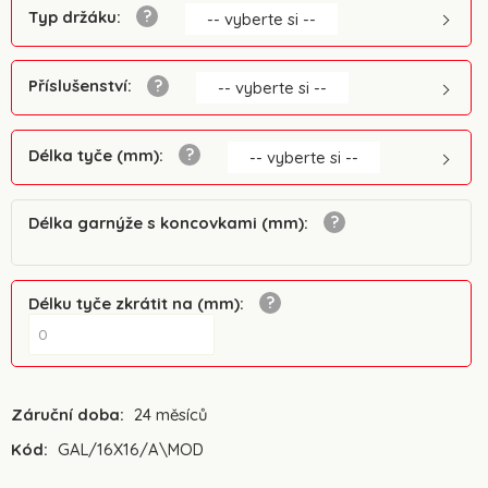
Typ držáku
:
-- vyberte si --
Příslušenství
:
-- vyberte si --
Délka tyče (mm)
:
-- vyberte si --
Délka garnýže s koncovkami (mm)
:
Délku tyče zkrátit na (mm)
:
Záruční doba:
24 měsíců
Kód:
GAL/16X16/A\MOD