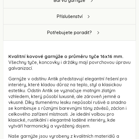
Barva garnýže
Příslušenství
Potřebujete poradit?
Kvalitní kovové garnýže o průměru tyče 16x16 mm.
Všechny tyče, koncovky i držáky mají povrchovou úpravu
galvanizací.
Garnýže v odstínu Antik představují elegantní řešení pro
interiéry, které kladou důraz na teplo, styl a klasickou
estetiku. Odstín Antik se vyznačuje matným zlatým
vzhledem, který působí luxusně, ale zároveň jemně a
vkusně. Díky tlumenému lesku nepůsobí rušivě a snadno
se kombinuje s různými barevnými tóny závěsů, záclon i
celkového zařízení místnosti. Je ideální volbou pro
klasické, rustikální i elegantně laděné interiéry, kde
vytváří harmonický a vyvážený dojem.
Naše garnýže jsou vyrobeny z kvalitních materiálů a