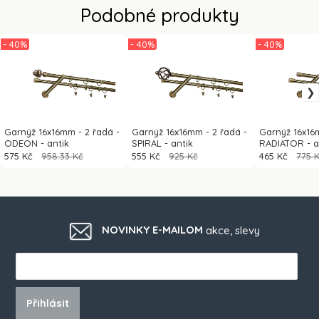
Podobné produkty
- 40%
- 40%
- 40%
Garnýž 16x16mm - 2 řadá -
Garnýž 16x16mm - 2 řadá -
Garnýž 16x16
ODEON - antik
SPIRAL - antik
RADIATOR - a
575 Kč
958.33 Kč
555 Kč
925 Kč
465 Kč
775 
NOVINKY E-MAILOM
akce, slevy
Přihlásit