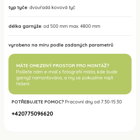
typ tyče
: dvouřadá kovová tyč
délka garnýže
: od 500 mm max. 4800 mm
vyrobeno na míru podle zadaných parametrů
MÁTE OMEZENÝ PROSTOR PRO MONTÁŽ?
Pošlete nám e-mail s fotografií místa, kde bude
garnýž namontována
, a my se pokusíme najít
řešení.
POTŘEBUJETE POMOC?
Pracovní dny od 7:30-15:30
+420775096620