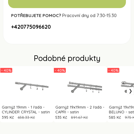
POTŘEBUJETE POMOC?
Pracovní dny od 7:30-15:30
+420775096620
Podobné produkty
- 40%
- 40%
- 40%
Garnýž 19mm - 1 řadá -
Garnýž 19x19mm - 2 řadá -
Garnýž 19x19
CYLINDER CRYSTAL - satin
CAPRI - satin
BELUNO - sat
395 Kč
658.33 Kč
535 Kč
891.67 Kč
585 Kč
975 