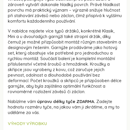
zároveň vytváří dokonale hladký povrch. Právě hladkost
povrchu má praktický význam – výrazně snižuje hlučnost
při stahování závěsů nebo záclon, čímž přispívá k vyššímu
komfortu každodenního používání.
V nabídce najdete více typů držáků, konkrétně Klasik,
Mini a u dvouřadých garnýží také stropní držák, díky
čemuž je možné přizpůsobit montáž různým stavebním a
designovým řešením. Garnýže prodáváme jako hotový
set, který obsahuje vše potřebné pro jednoduchou a
rychlou montáž. Součástí balení je kompletní montážní
příslušenství včetně šroubů a hmoždinek. Kroužky a
skřipce jsou vyrobeny z kovu, což zaručuje jejich
pevnost, odolnost a dlouhodobé používání bez
deformací. Počet kroužků a skřipců je přizpůsoben délce
garnýže, aby byla zajištěna optimální funkčnost a
rovnoměrné rozložení závěsů či záclon.
Nabízíme vám
úpravu délky tyče ZDARMA.
Zadejte
hodnotu rozměru tyče, na jakou vám ji zkrátíme, a my to
uděláme za vás.
VÝHODY VÝROBKU