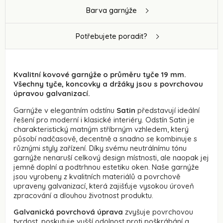
Barva garnýže
Potřebujete poradit?
Kvalitní kovové garnýže o průměru tyče 19 mm.
Všechny tyče, koncovky a držáky jsou s povrchovou
úpravou galvanizací.
Garnýže v elegantním odstínu
Satin
představují ideální
řešení pro moderní i klasické interiéry. Odstín Satin je
charakteristický matným stříbrným vzhledem, který
působí nadčasově, decentně a snadno se kombinuje s
různými styly zařízení. Díky svému neutrálnímu tónu
garnýže nenaruší celkový design místnosti, ale naopak jej
jemně doplní a podtrhnou estetiku oken. Naše garnýže
jsou vyrobeny z kvalitních materiálů a povrchově
upraveny galvanizací, která zajišťuje vysokou úroveň
zpracování a dlouhou životnost produktu.
Galvanická povrchová úprava
zvyšuje povrchovou
tvrdost, poskytuje vyšší odolnost proti poškrábání a