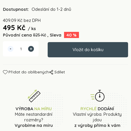
Dostupnost:
Odeslání do 1-2 dnů
409.09
Kč
bez DPH
495
Kč
ks
Původní cena
825
Kč
Sleva
40
%
Přidat do oblíbených
Sdílet
VÝROBA
NA MÍRU
RYCHLÉ
DODÁNÍ
Máte nestandardní
Vlastní výroba. Produkty
rozměry?
jdou
Vyrobíme na míru
z výroby přímo k vám