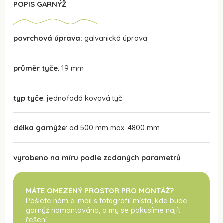
POPIS GARNÝŽ
povrchová úprava:
galvanická úprava
průměr tyče
: 19 mm
typ tyče
: jednořadá kovová tyč
délka garnýže
: od 500 mm max. 4800 mm
vyrobeno na míru podle zadaných parametrů
MÁTE OMEZENÝ PROSTOR PRO MONTÁŽ?
Pošlete nám e-mail s fotografií místa, kde bude
garnýž namontována
, a my se pokusíme najít
řešení.