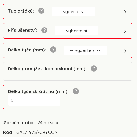
Typ držáků
:
-- vyberte si --
Příslušenství
:
-- vyberte si --
Délka tyče (mm)
:
-- vyberte si --
Délka garnýže s koncovkami (mm)
:
Délku tyče zkrátit na (mm)
:
Záruční doba:
24 měsíců
Kód:
GAL/19/S\CRYCON