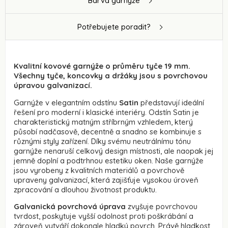
Barva garnýže
Potřebujete poradit?
Kvalitní kovové garnýže o průměru tyče 19 mm.
Všechny tyče, koncovky a držáky jsou s povrchovou
úpravou galvanizací.
Garnýže v elegantním odstínu
Satin
představují ideální
řešení pro moderní i klasické interiéry. Odstín Satin je
charakteristický matným stříbrným vzhledem, který
působí nadčasově, decentně a snadno se kombinuje s
různými styly zařízení. Díky svému neutrálnímu tónu
garnýže nenaruší celkový design místnosti, ale naopak jej
jemně doplní a podtrhnou estetiku oken. Naše garnýže
jsou vyrobeny z kvalitních materiálů a povrchově
upraveny galvanizací, která zajišťuje vysokou úroveň
zpracování a dlouhou životnost produktu.
Galvanická povrchová úprava
zvyšuje povrchovou
tvrdost, poskytuje vyšší odolnost proti poškrábání a
zároveň vytváří dokonale hladký povrch. Právě hladkost