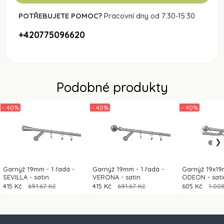
POTŘEBUJETE POMOC?
Pracovní dny od 7:30-15:30
+420775096620
Podobné produkty
- 40%
- 40%
- 40%
Garnýž 19mm - 1 řadá -
Garnýž 19mm - 1 řadá -
Garnýž 19x19
SEVILLA - satin
VERONA - satin
ODEON - sati
415 Kč
691.67 Kč
415 Kč
691.67 Kč
605 Kč
1 00