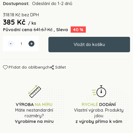
Dostupnost:
Odeslání do 1-2 dnů
318.18
Kč
bez DPH
385
Kč
ks
Původní cena
641.67
Kč
Sleva
40
%
Přidat do oblíbených
Sdílet
VÝROBA
NA MÍRU
RYCHLÉ
DODÁNÍ
Máte nestandardní
Vlastní výroba. Produkty
rozměry?
jdou
Vyrobíme na míru
z výroby přímo k vám