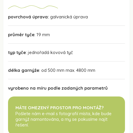
povrchová úprava:
galvanická úprava
průměr tyče
: 19 mm
typ tyče
: jednořadá kovová tyč
délka garnýže
: od 500 mm max. 4800 mm
vyrobeno na míru podle zadaných parametrů
MÁTE OMEZENÝ PROSTOR PRO MONTÁŽ?
Pošlete nám e-mail s fotografií místa, kde bude
garnýž namontována
, a my se pokusíme najít
řešení.