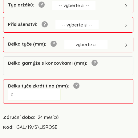
Typ držáků
:
-- vyberte si --
Příslušenství
:
-- vyberte si --
Délka tyče (mm)
:
-- vyberte si --
Délka garnýže s koncovkami (mm)
:
Délku tyče zkrátit na (mm)
:
Záruční doba:
24 měsíců
Kód:
GAL/19/S\LISROSE