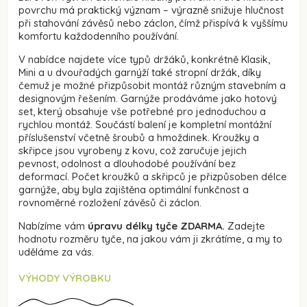
povrchu má praktický význam – výrazně snižuje hlučnost
při stahování závěsů nebo záclon, čímž přispívá k vyššímu
komfortu každodenního používání.
V nabídce najdete více typů držáků, konkrétně Klasik,
Mini a u dvouřadých garnýží také stropní držák, díky
čemuž je možné přizpůsobit montáž různým stavebním a
designovým řešením. Garnýže prodáváme jako hotový
set, který obsahuje vše potřebné pro jednoduchou a
rychlou montáž. Součástí balení je kompletní montážní
příslušenství včetně šroubů a hmoždinek. Kroužky a
skřipce jsou vyrobeny z kovu, což zaručuje jejich
pevnost, odolnost a dlouhodobé používání bez
deformací. Počet kroužků a skřipců je přizpůsoben délce
garnýže, aby byla zajištěna optimální funkčnost a
rovnoměrné rozložení závěsů či záclon.
Nabízíme vám
úpravu délky tyče ZDARMA.
Zadejte
hodnotu rozměru tyče, na jakou vám ji zkrátíme, a my to
uděláme za vás.
VÝHODY VÝROBKU