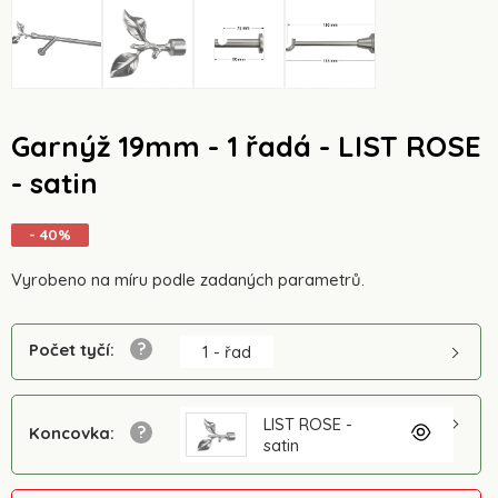
Garnýž 19mm - 1 řadá - LIST ROSE
- satin
- 40%
Vyrobeno na míru podle zadaných parametrů.
Počet tyčí
:
1 - řad
LIST ROSE -
Koncovka
:
satin