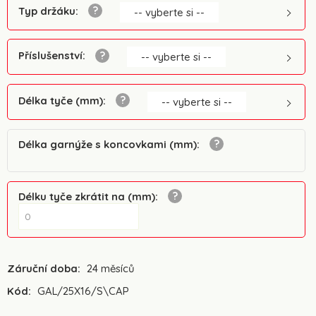
Typ držáku
:
-- vyberte si --
Příslušenství
:
-- vyberte si --
Délka tyče (mm)
:
-- vyberte si --
Délka garnýže s koncovkami (mm)
:
Délku tyče zkrátit na (mm)
:
Záruční doba:
24 měsíců
Kód:
GAL/25X16/S\CAP