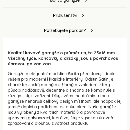
Barva garnýže
Příslušenství
Potřebujete poradit?
Kvalitní kovové garnýže o průměru tyče 25×16 mm.
Všechny tyče, koncovky a držáky jsou s povrchovou
úpravou galvanizací.
Garnýže v elegantním odstínu
Satin
představují ideální
řešení pro moderní i klasické interiéry. Odstín Satin je
charakteristický matným stříbrným vzhledem, který
působí nadčasově, decentně a snadno se kombinuje s
různými styly zařízení. Díky svému neutrálnímu tónu
garnýže nenaruší celkový design místnosti, ale naopak jej
jemně doplní a podtrhnou estetiku oken. Naše garnýže
jsou vyrobeny z kvalitních materiálů a povrchově
upraveny galvanizací, která zajišťuje vysokou úroveň
zpracování a dlouhou životnost produktu.