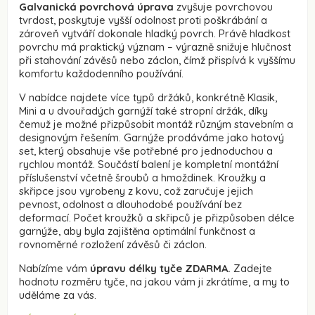
Galvanická povrchová úprava
zvyšuje povrchovou
tvrdost, poskytuje vyšší odolnost proti poškrábání a
zároveň vytváří dokonale hladký povrch. Právě hladkost
povrchu má praktický význam – výrazně snižuje hlučnost
při stahování závěsů nebo záclon, čímž přispívá k vyššímu
komfortu každodenního používání.
V nabídce najdete více typů držáků, konkrétně Klasik,
Mini a u dvouřadých garnýží také stropní držák, díky
čemuž je možné přizpůsobit montáž různým stavebním a
designovým řešením. Garnýže prodáváme jako hotový
set, který obsahuje vše potřebné pro jednoduchou a
rychlou montáž. Součástí balení je kompletní montážní
příslušenství včetně šroubů a hmoždinek. Kroužky a
skřipce jsou vyrobeny z kovu, což zaručuje jejich
pevnost, odolnost a dlouhodobé používání bez
deformací. Počet kroužků a skřipců je přizpůsoben délce
garnýže, aby byla zajištěna optimální funkčnost a
rovnoměrné rozložení závěsů či záclon.
Nabízíme vám
úpravu délky tyče ZDARMA.
Zadejte
hodnotu rozměru tyče, na jakou vám ji zkrátíme, a my to
uděláme za vás.