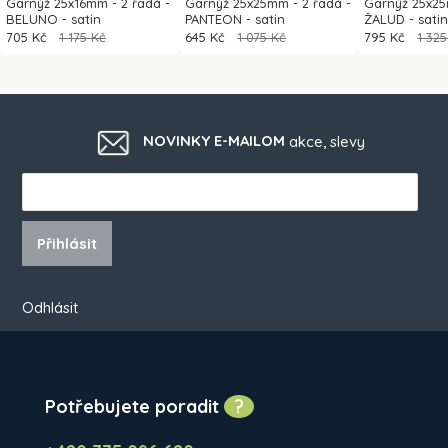
Garnýž 25x16mm - 2 řadá -
Garnýž 25x25mm - 2 řadá -
Garnýž 25x25
BELUNO - satin
PANTEON - satin
ŽALUD - sati
705 Kč
1 175 Kč
645 Kč
1 075 Kč
795 Kč
1 325
NOVINKY E-MAILOM
akce, slevy
Přihlásit
Odhlásit
Potřebujete poradit
?