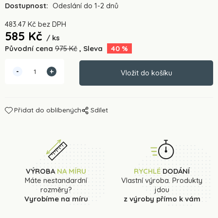
Dostupnost:
Odeslání do 1-2 dnů
483.47
Kč
bez DPH
585
Kč
ks
Původní cena
975
Kč
Sleva
40
%
Přidat do oblíbených
Sdílet
VÝROBA
NA MÍRU
RYCHLÉ
DODÁNÍ
Máte nestandardní
Vlastní výroba. Produkty
rozměry?
jdou
Vyrobíme na míru
z výroby přímo k vám