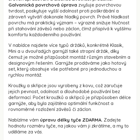
Galvanická povrchová úprava
zvyšuje povrchovou
tvrdost, poskytuje vyšší odolnost proti poškrábání a
zároveň vytváří dokonale hladký povrch. Právě hladkost
povrchu má praktický význam – výrazně snižuje hlučnost
při stahování závěsů nebo záclon, čímž přispívá k vyššímu
komfortu každodenního používání.
V nabídce najdete více typů držáků, konkrétně Klasik,
Mini a u dvouřadých garnýží také stropní držák, díky
čemuž je možné přizpůsobit montáž různým stavebním a
designovým řešením. Garnýže prodáváme jako hotový
set, který obsahuje vše potřebné pro jednoduchou a
rychlou montáž.
Kroužky a skřipce jsou vyrobeny z kovu, což zaručuje
jejich pevnost, odolnost a dlouhodobé používání bez
deformací. Počet kroužků a skřipců je přizpůsoben délce
garnýže, aby byla zajištěna optimální funkčnost a
rovnoměrné rozložení závěsů či záclon.
Nabízíme vám
úpravu délky tyče ZDARMA.
Zadejte
hodnotu rozměru tyče, na jakou vám ji zkrátíme, a my to
uděláme za vás.