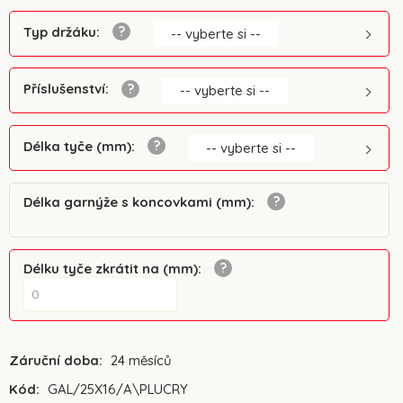
Typ držáku
:
-- vyberte si --
Příslušenství
:
-- vyberte si --
Délka tyče (mm)
:
-- vyberte si --
Délka garnýže s koncovkami (mm)
:
Délku tyče zkrátit na (mm)
:
Záruční doba:
24 měsíců
Kód:
GAL/25X16/A\PLUCRY