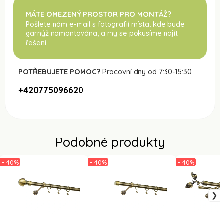
MÁTE OMEZENÝ PROSTOR PRO MONTÁŽ?
Pošlete nám e-mail s fotografií místa, kde bude
garnýž namontována
, a my se pokusíme najít
řešení.
POTŘEBUJETE POMOC?
Pracovní dny od 7:30-15:30
+420775096620
Podobné produkty
- 40%
- 40%
- 40%