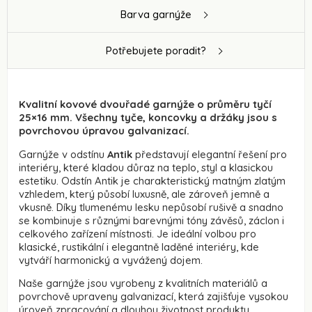
Barva garnýže
Potřebujete poradit?
Kvalitní kovové dvouřadé garnýže o průměru tyčí
25×16 mm. Všechny tyče, koncovky a držáky jsou s
povrchovou úpravou galvanizací.
Garnýže v odstínu
Antik
představují elegantní řešení pro
interiéry, které kladou důraz na teplo, styl a klasickou
estetiku. Odstín Antik je charakteristický matným zlatým
vzhledem, který působí luxusně, ale zároveň jemně a
vkusně. Díky tlumenému lesku nepůsobí rušivě a snadno
se kombinuje s různými barevnými tóny závěsů, záclon i
celkového zařízení místnosti. Je ideální volbou pro
klasické, rustikální i elegantně laděné interiéry, kde
vytváří harmonický a vyvážený dojem.
Naše garnýže jsou vyrobeny z kvalitních materiálů a
povrchově upraveny galvanizací, která zajišťuje vysokou
úroveň zpracování a dlouhou životnost produktu.