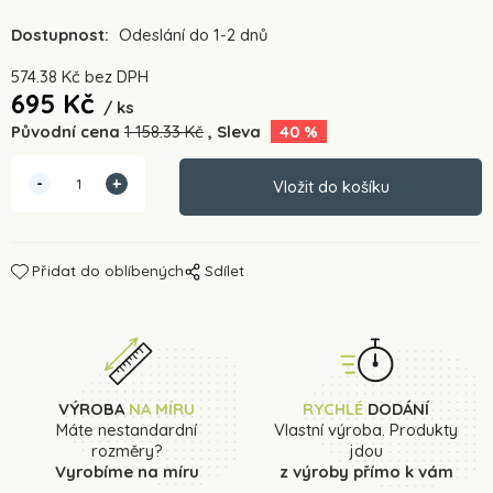
Dostupnost:
Odeslání do 1-2 dnů
574.38
Kč
bez DPH
695
Kč
ks
Původní cena
1 158.33
Kč
Sleva
40
%
Přidat do oblíbených
Sdílet
VÝROBA
NA MÍRU
RYCHLÉ
DODÁNÍ
Máte nestandardní
Vlastní výroba. Produkty
rozměry?
jdou
Vyrobíme na míru
z výroby přímo k vám