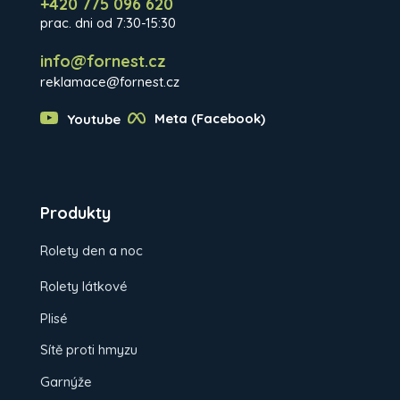
+420 775 096 620
prac. dni od 7:30-15:30
info@fornest.cz
reklamace@fornest.cz
Youtube
Meta (Facebook)
Produkty
Rolety den a noc
Rolety látkové
Plisé
Sítě proti hmyzu
Garnýže