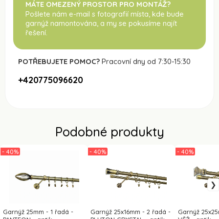
MÁTE OMEZENÝ PROSTOR PRO MONTÁŽ?
Pošlete nám e-mail s fotografií místa, kde bude
garnýž namontována
, a my se pokusíme najít
řešení.
POTŘEBUJETE POMOC?
Pracovní dny od 7:30-15:30
+420775096620
Podobné produkty
- 40%
- 40%
- 40%
Garnýž 25mm - 1 řadá -
Garnýž 25x16mm - 2 řadá -
Garnýž 25x25