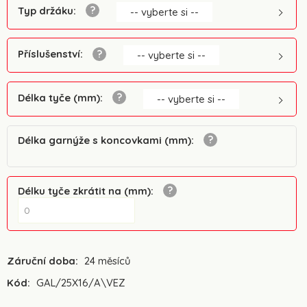
Typ držáku
:
-- vyberte si --
Příslušenství
:
-- vyberte si --
Délka tyče (mm)
:
-- vyberte si --
Délka garnýže s koncovkami (mm)
:
Délku tyče zkrátit na (mm)
:
Záruční doba:
24 měsíců
Kód:
GAL/25X16/A\VEZ