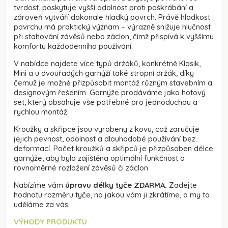
tvrdost, poskytuje vyšší odolnost proti poškrábání a
zároveň vytváří dokonale hladký povrch. Právě hladkost
povrchu má praktický význam – výrazně snižuje hlučnost
při stahování závěsů nebo záclon, čímž přispívá k vyššímu
komfortu každodenního používání.
V nabídce najdete více typů držáků, konkrétně Klasik,
Mini a u dvouřadých garnýží také stropní držák, díky
čemuž je možné přizpůsobit montáž různým stavebním a
designovým řešením. Garnýže prodáváme jako hotový
set, který obsahuje vše potřebné pro jednoduchou a
rychlou montáž.
Kroužky a skřipce jsou vyrobeny z kovu, což zaručuje
jejich pevnost, odolnost a dlouhodobé používání bez
deformací. Počet kroužků a skřipců je přizpůsoben délce
garnýže, aby byla zajištěna optimální funkčnost a
rovnoměrné rozložení závěsů či záclon.
Nabízíme vám
úpravu délky tyče ZDARMA.
Zadejte
hodnotu rozměru tyče, na jakou vám ji zkrátíme, a my to
uděláme za vás.
VÝHODY PRODUKTU