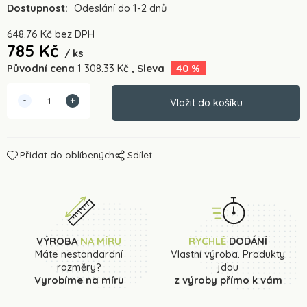
Dostupnost:
Odeslání do 1-2 dnů
648.76
Kč
bez DPH
785
Kč
ks
Původní cena
1 308.33
Kč
Sleva
40
%
Přidat do oblíbených
Sdílet
VÝROBA
NA MÍRU
RYCHLÉ
DODÁNÍ
Máte nestandardní
Vlastní výroba. Produkty
rozměry?
jdou
Vyrobíme na míru
z výroby přímo k vám