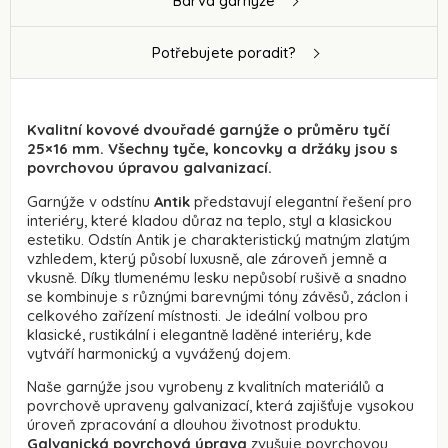
Barva garnýže
Potřebujete poradit?
Kvalitní kovové dvouřadé garnýže o průměru tyčí
25×16 mm. Všechny tyče, koncovky a držáky jsou s
povrchovou úpravou galvanizací.
Garnýže v odstínu
Antik
představují elegantní řešení pro
interiéry, které kladou důraz na teplo, styl a klasickou
estetiku. Odstín Antik je charakteristický matným zlatým
vzhledem, který působí luxusně, ale zároveň jemně a
vkusně. Díky tlumenému lesku nepůsobí rušivě a snadno
se kombinuje s různými barevnými tóny závěsů, záclon i
celkového zařízení místnosti. Je ideální volbou pro
klasické, rustikální i elegantně laděné interiéry, kde
vytváří harmonický a vyvážený dojem.
Naše garnýže jsou vyrobeny z kvalitních materiálů a
povrchově upraveny galvanizací, která zajišťuje vysokou
úroveň zpracování a dlouhou životnost produktu.
Galvanická povrchová úprava
zvyšuje povrchovou