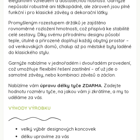
elegantním vzhledem a dostatečnou nosností. Garnýže
nepůsobí robustně ani těžkopádně, ale zároveň jsou plně
funkční i pro klasické závěsy a dekorační látky.
Promyšleným rozestupem držáků je zajištěno
rovnoměrné rozložení hmotnosti, což přispívá ke stabilitě
celé sestavy. Díky svému přírodnímu designu působí
teple, útulně a přirozeně doplňují každý obytný prostor –
od venkovských domů, chalup až po městské byty laděné
do klasického stylu.
Garnýže nabízíme v jednořadém i dvouřadém provedení,
což umožňuje flexibilní řešení zastínění – ať už jde o
samotné závěsy, nebo kombinaci závěsů a záclon.
Nabízíme vám
úpravu délky tyče ZDARMA.
Zadejte
hodnotu rozměru tyče, na jakou vám ji zkrátíme, a my to
uděláme za vás.
VÝHODY VÝROBKU
velký výběr designových koncovek
délku upravíme za vás