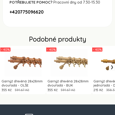
POTŘEBUJETE POMOC?
Pracovní dny od 7:30-15:30
+420775096620
Podobné produkty
- 40%
- 40%
- 40%
Garnýž dřevěná 28x28mm
Garnýž dřevěná 28x28mm
Garnýž dřev
dvouřadá - OLŠE
dvouřadá - BUK
jednořadá - 
355 Kč
591.67 Kč
355 Kč
591.67 Kč
215 Kč
358.3