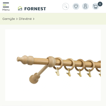
0
Garnýže
Dřevěné