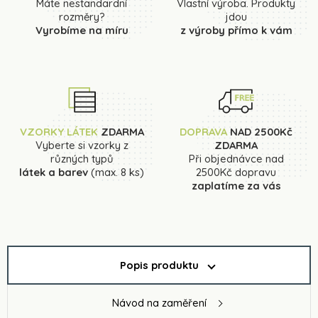
Máte nestandardní
Vlastní výroba. Produkty
rozměry?
jdou
Vyrobíme na míru
z výroby přímo k vám
VZORKY LÁTEK
ZDARMA
DOPRAVA
NAD 2500Kč
Vyberte si vzorky z
ZDARMA
různých typů
Při objednávce nad
látek a barev
(max. 8 ks)
2500Kč dopravu
zaplatíme za vás
Popis produktu
Návod na zaměření