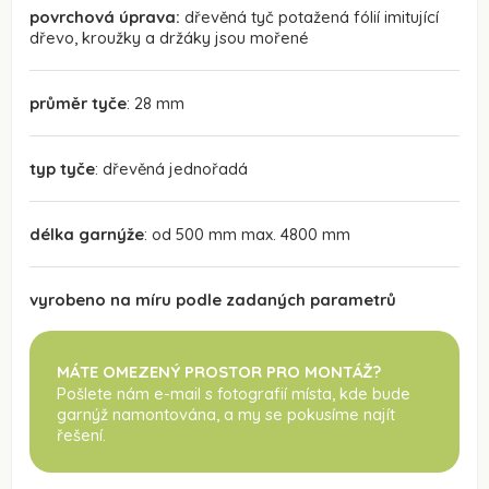
povrchová úprava:
dřevěná tyč potažená fólií imitující
dřevo, kroužky a držáky jsou mořené
průměr tyče
: 28 mm
typ tyče
: dřevěná jednořadá
délka garnýže
: od 500 mm max. 4800 mm
vyrobeno na míru podle zadaných parametrů
MÁTE OMEZENÝ PROSTOR PRO MONTÁŽ?
Pošlete nám e-mail s fotografií místa, kde bude
garnýž namontována
, a my se pokusíme najít
řešení.