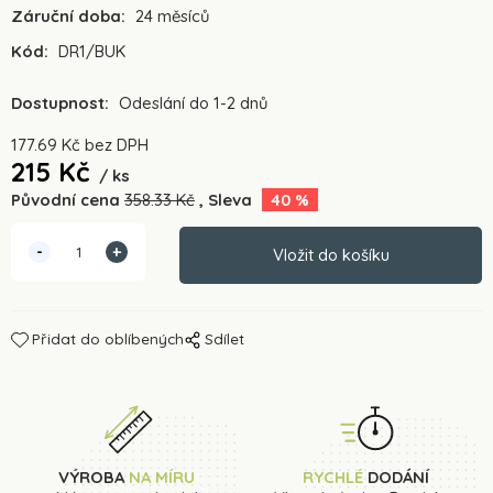
Záruční doba:
24 měsíců
Kód:
DR1/BUK
Dostupnost:
Odeslání do 1-2 dnů
177.69
Kč
bez DPH
215
Kč
ks
Původní cena
358.33
Kč
Sleva
40
%
Přidat do oblíbených
Sdílet
VÝROBA
NA MÍRU
RYCHLÉ
DODÁNÍ