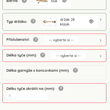
Barva
:
buk
držák 28
Typ držáku
:
klasik
Příslušenství
:
-- vyberte si --
Délka tyče (mm)
:
-- vyberte si --
Délka garnýže s koncovkami (mm)
:
Délku tyče zkrátit na (mm)
: