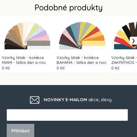
Podobné produkty
Vzorky látek - kolekce
Vzorky látek - kolekce
Vzorky látek 
MIAMI - látka den a noc
BAHAMA - látka den a noc
ZAKYNTHOS - 
noc
0 Kč
0 Kč
0 Kč
NOVINKY E-MAILOM
akce, slevy
Přihlásit