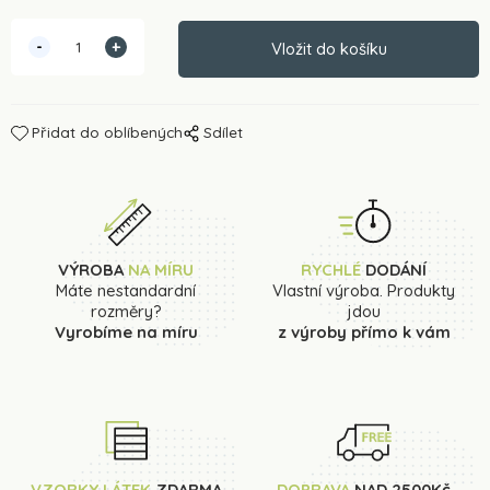
Přidat do oblíbených
Sdílet
VÝROBA
NA MÍRU
RYCHLÉ
DODÁNÍ
Máte nestandardní
Vlastní výroba. Produkty
rozměry?
jdou
Vyrobíme na míru
z výroby přímo k vám
VZORKY LÁTEK
ZDARMA
DOPRAVA
NAD 2500Kč