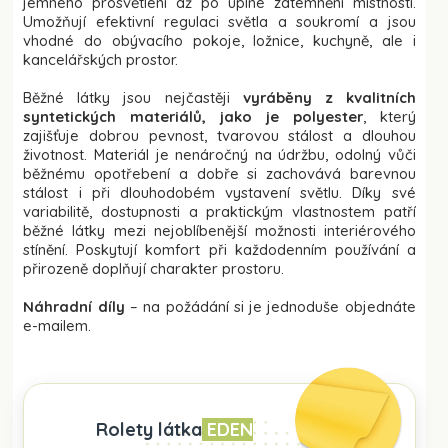
jemného prosvětlení až po úplné zatemnění místnosti.
Umožňují efektivní regulaci světla a soukromí a jsou
vhodné do obývacího pokoje, ložnice, kuchyně, ale i
kancelářských prostor.
Běžné látky jsou nejčastěji
vyráběny z kvalitních
syntetických materiálů, jako je polyester
, který
zajišťuje dobrou pevnost, tvarovou stálost a dlouhou
životnost. Materiál je nenáročný na údržbu, odolný vůči
běžnému opotřebení a dobře si zachovává barevnou
stálost i při dlouhodobém vystavení světlu. Díky své
variabilitě, dostupnosti a praktickým vlastnostem patří
běžné látky mezi nejoblíbenější možnosti interiérového
stínění. Poskytují komfort při každodenním používání a
přirozeně doplňují charakter prostoru.
Náhradní díly
– na požádání si je jednoduše objednáte
e-mailem.
Rolety látka
EDEN