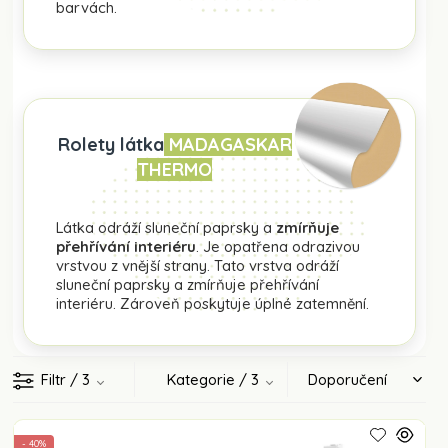
barvách.
Rolety látka
MADAGASKAR
THERMO
Látka odráží sluneční paprsky a
zmírňuje
přehřívání interiéru
. Je opatřena odrazivou
vrstvou z vnější strany. Tato vrstva odráží
sluneční paprsky a zmírňuje přehřívání
interiéru. Zároveň poskytuje úplné zatemnění.
Filtr
/ 3
Kategorie
/ 3
- 40%