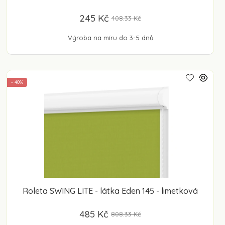
245 Kč
408.33 Kč
Výroba na míru do 3-5 dnů
- 40%
Roleta SWING LITE - látka Eden 145 - limetková
485 Kč
808.33 Kč