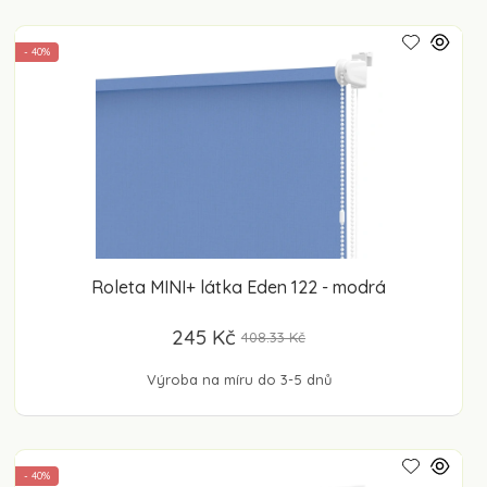
- 40%
Roleta MINI+ látka Eden 122 - modrá
245 Kč
408.33 Kč
Výroba na míru do 3-5 dnů
- 40%