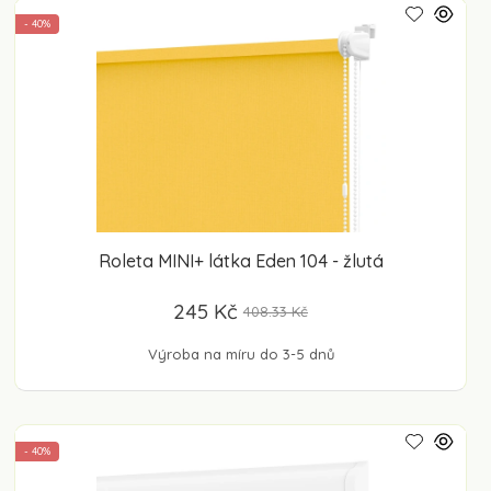
- 40%
Roleta MINI+ látka Eden 104 - žlutá
245 Kč
408.33 Kč
Výroba na míru do 3-5 dnů
- 40%