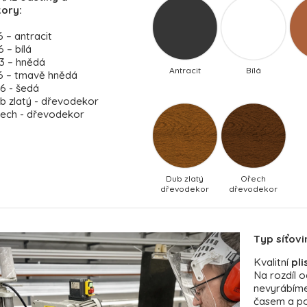
ory:
 – antracit
 – bílá
3 – hnědá
Antracit
Bílá
6 – tmavě hnědá
6 - šedá
ub zlatý - dřevodekor
ořech - dřevodekor
Dub zlatý
Ořech
dřevodekor
dřevodekor
Typ síťovi
Kvalitní
pli
Na rozdíl o
nevyrábíme
časem a po