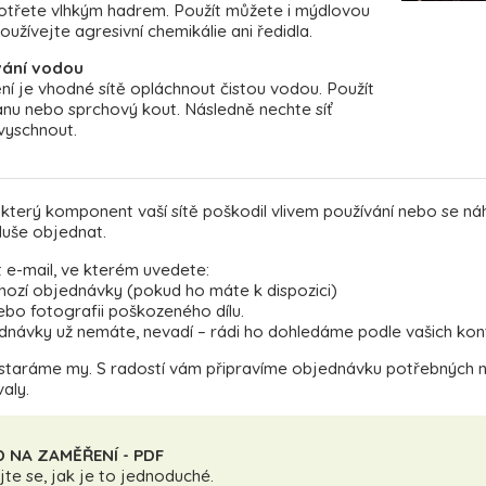
otřete vlhkým hadrem. Použít můžete i mýdlovou
užívejte agresivní chemikálie ani ředidla.
ání vodou
ní je vhodné sítě opláchnout čistou vodou. Použít
nu nebo sprchový kout. Následně nechte síť
vyschnout.
terý komponent vaší sítě poškodil vlivem používání nebo se náh
duše objednat.
 e-mail, ve kterém uvedete:
dchozí objednávky (pokud ho máte k dispozici)
nebo fotografii poškozeného dílu.
dnávky už nemáte, nevadí – rádi ho dohledáme podle vašich kontak
staráme my. S radostí vám připravíme objednávku potřebných n
aly.
 NA ZAMĚŘENÍ - PDF
jte se, jak je to jednoduché.