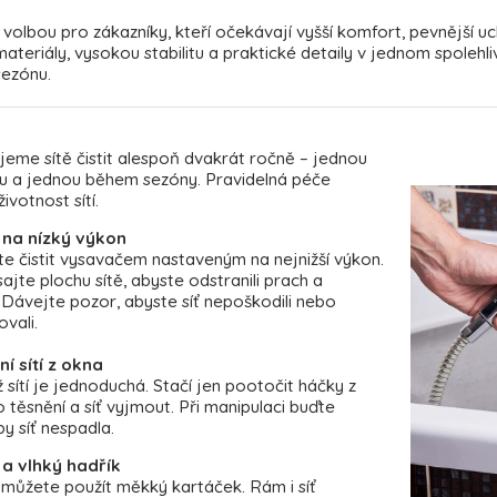
lní volbou pro zákazníky, kteří očekávají vyšší komfort, pevnější 
ateriály, vysokou stabilitu a praktické detaily v jednom spoleh
sezónu.
eme sítě čistit alespoň dvakrát ročně – jednou
u a jednou během sezóny. Pravidelná péče
ivotnost sítí.
 na nízký výkon
te čistit vysavačem nastaveným na nejnižší výkon.
jte plochu sítě, abyste odstranili prach a
 Dávejte pozor, abyste síť nepoškodili nebo
vali.
í sítí z okna
sítí je jednoduchá. Stačí jen pootočit háčky z
těsnění a síť vyjmout. Při manipulaci buďte
by síť nespadla.
a vlhký hadřík
í můžete použít měkký kartáček. Rám i síť