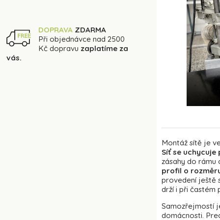
DOPRAVA
ZDARMA
Při objednávce nad 2500
Kč dopravu
zaplatíme za
vás.
Montáž sítě je ve
Síť se uchycuje
zásahy do rámu o
profil o rozměr
provedení ještě s
drží i při častém
Samozřejmostí je
domácnosti. Preci