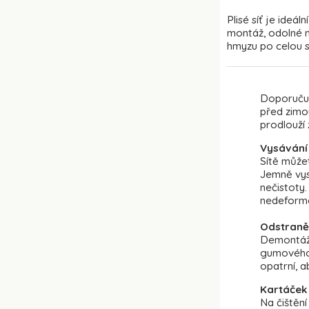
Plisé síť je ideá
montáž, odolné m
hmyzu po celou 
Doporučuj
před zimo
prodlouží ž
Vysávání
Sítě může
Jemně vysa
nečistoty.
nedeformo
Odstraněn
Demontáž 
gumového 
opatrní, a
Kartáček 
Na čištěn