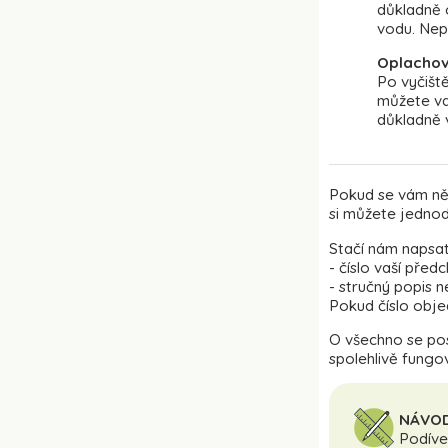
důkladně 
vodu. Nepo
Oplachov
Po vyčiště
můžete va
důkladně 
Pokud se vám něk
si můžete jedno
Stačí nám napsat
- číslo vaší pře
- stručný popis 
Pokud číslo obje
O všechno se po
spolehlivě fungov
NÁVOD
Podíve