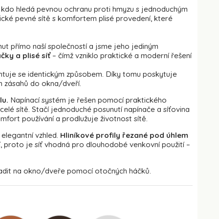
o, kdo hledá pevnou ochranu proti hmyzu s jednoduchým
cké pevné sítě s komfortem plisé provedení, které
nut přímo naší společností a jsme jeho jediným
čky a plisé síť
– čímž vzniklo praktické a moderní řešení
ontuje se identickým způsobem. Díky tomu poskytuje
ch zásahů do okna/dveří.
lu.
Napínací systém je řešen pomocí praktického
lé sítě. Stačí jednoduché posunutí napínače a síťovina
mfort používání a prodlužuje životnost sítě.
 elegantní vzhled.
Hliníkové profily řezané pod úhlem
í, proto je síť vhodná pro dlouhodobé venkovní použití –
sadit na okno/dveře pomocí otočných háčků.