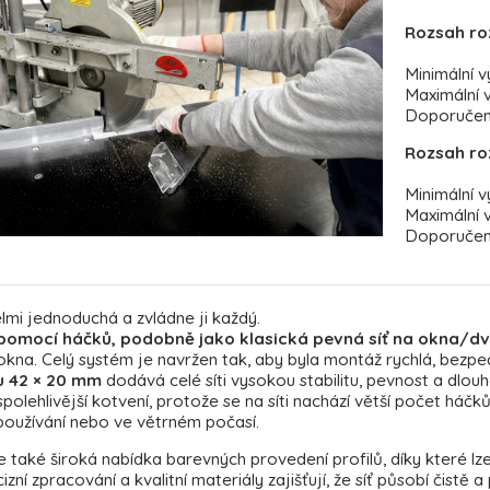
Rozsah ro
Minimální v
Maximální 
Doporučený
Rozsah ro
Minimální 
Maximální 
Doporučený
lmi jednoduchá a zvládne ji každý.
 pomocí háčků, podobně jako klasická pevná síť na okna/dv
kna. Celý systém je navržen tak, aby byla montáž rychlá, bezp
u 42 × 20 mm
dodává celé síti vysokou stabilitu, pevnost a dlou
polehlivější kotvení, protože se na síti nachází větší počet háčků.
 používání nebo ve větrném počasí.
 také široká nabídka barevných provedení profilů, díky které lz
zní zpracování a kvalitní materiály zajišťují, že síť působí čistě 