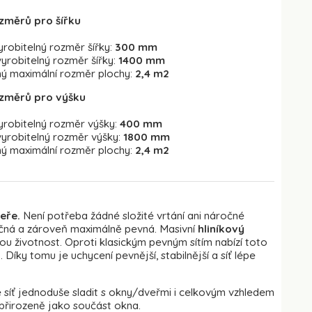
změrů pro šířku
yrobitelný rozměr šířky:
300 mm
vyrobitelný rozměr šířky:
1400 mm
 maximální rozměr plochy:
2,4 m2
změrů pro výšku
vyrobitelný rozměr výšky:
400 mm
vyrobitelný rozměr výšky:
1800 mm
 maximální rozměr plochy:
2,4 m2
eře.
Není potřeba žádné složité vrtání ani náročné
ečná a zároveň maximálně pevná. Masivní
hliníkový
hou životnost. Oproti klasickým pevným sítím nabízí toto
 Díky tomu je uchycení pevnější, stabilnější a síť lépe
e síť jednoduše sladit s okny/dveřmi i celkovým vzhledem
a přirozeně jako součást okna.