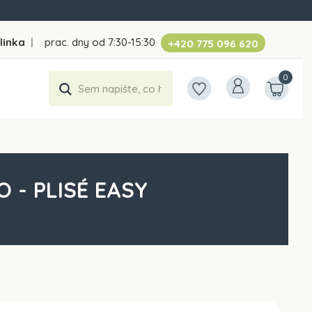
linka
|
prac. dny od 7:30-15:30
+420 775 096 620
0
 - PLISÉ EASY