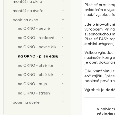
montáž na okno
Plisé síť proti h
ovládáním a vyso
montáž na dveře
nabízí vysokou fu
popis na okno
Jde o inovativní
na OKNO - pevné
výrobcem. Při ná
s jednoduchou m
na OKNO - hliníkové
Plisé síť EASY z
stabilní uchycen
na OKNO - pevné klik
Velkou výhodou t
na OKNO - plisé easy
napínače, který 
je opět dokonale 
na OKNO - plisé lite
Díky
vnitřnímu 
na OKNO - plisé klik
45°
zajišťují pře
odolává povětrno
na OKNO - atyp
Výrobek je
dodá
na OKNO - střešní
popis na dveře
V nabídc
základní 