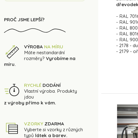
dřevodek
- RAL 7016
PROČ JSME LEPŠÍ?
- RAL 9016
- RAL 800
- RAL 801
- RAL 900
- 2178 - d
VÝROBA
NA MÍRU
- 2179 - 
Máte nestandardní
rozměry?
Vyrobíme na
míru.
RYCHLÉ
DODÁNÍ
Vlastní výroba. Produkty
jdou
z výroby přímo k vám.
VZORKY
ZDARMA
Vyberte si vzorky z různých
typů
látek a barev.