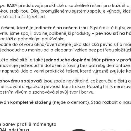
myzu
EASY
představuje praktické a spolehlivé řešení pro každéh
kou stabilitou. Díky promyšlenému systému spojuje výhody klasi
nkčnost a čistý vzhled.
 řešení, které je jedinečné na našem trhu.
Systém sítě byl vyvi
vrhu jsme spojili dva nejoblíbenější produkty –
pevnou síť na há
ontáží a pohodlným používáním.
apadne do otvoru okna/dveří stejně jako klasická pevná síť a m
í, jednoduchou manipulaci a elegantní vzhled bez potřeby složitý
éto plisé sítě je také
jednoduché dopínání šňůr přímo v profi
umožňuje jednoduché dotažení síťoviny bez potřeby demontáže ce
napnutá. Jde o velmi praktické řešení, které výrazně zvyšuje ko
rohovému spojovači
jsou spoje neviditelné, což zaručuje čistý a
sné lícování a vysokou pevnost konstrukce. Použitý hliník nerezav
stním vlivům a zachovává si svůj tvar i barvu.
ván kompletně složený
(nejde o demont). Stačí rozbalit a na
e barev profilů máme tyto
RAL odstíny a