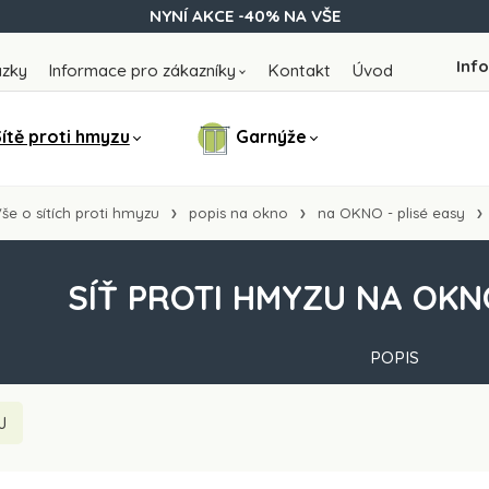
NYNÍ AKCE -40% NA VŠE
Info
ázky
Informace pro zákazníky
Kontakt
Úvod
ítě proti hmyzu
Garnýže
še o sítích proti hmyzu
popis na okno
na OKNO - plisé easy
SÍŤ PROTI HMYZU NA OKNO
POPIS
J