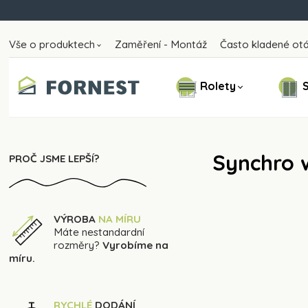
Vše o produktech
Zaměření - Montáž
Často kladené ot
Rolety
S
Synchro 
PROČ JSME LEPŠÍ?
VÝROBA
NA MÍRU
Máte nestandardní
rozměry?
Vyrobíme na
míru.
RYCHLÉ
DODÁNÍ