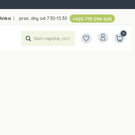
linka
|
prac. dny od 7:30-15:30
+420 775 096 620
0