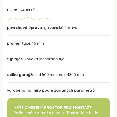
POPIS GARNÝŽ
povrchová úprava:
galvanická úprava
průměr tyče
: 16 mm
typ tyče
: kovová jednořadá tyč
délka garnýže
: od 500 mm max. 4800 mm
vyrobeno na míru podle zadaných parametrů
MÁTE OMEZENÝ PROSTOR PRO MONTÁŽ?
Pošlete nám e-mail s fotografií místa, kde bude