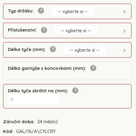
Typ držáku
:
-- vyberte si --
Příslušenství
:
-- vyberte si --
Délka tyče (mm)
:
-- vyberte si --
Délka garnýže s koncovkami (mm)
:
Délku tyče zkrátit na (mm)
:
Záruční doba:
24 měsíců
Kód:
GAL/16/A\CYLCRY