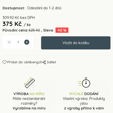
Dostupnost:
Odeslání do 1-2 dnů
309.92
Kč
bez DPH
375
Kč
ks
Původní cena
625
Kč
Sleva
40
%
Přidat do oblíbených
Sdílet
VÝROBA
NA MÍRU
RYCHLÉ
DODÁNÍ
Máte nestandardní
Vlastní výroba. Produkty
rozměry?
jdou
Vyrobíme na míru
z výroby přímo k vám