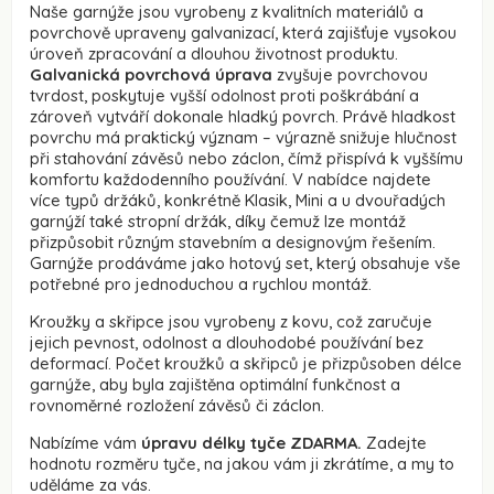
Naše garnýže jsou vyrobeny z kvalitních materiálů a
povrchově upraveny galvanizací, která zajišťuje vysokou
úroveň zpracování a dlouhou životnost produktu.
Galvanická povrchová úprava
zvyšuje povrchovou
tvrdost, poskytuje vyšší odolnost proti poškrábání a
zároveň vytváří dokonale hladký povrch. Právě hladkost
povrchu má praktický význam – výrazně snižuje hlučnost
při stahování závěsů nebo záclon, čímž přispívá k vyššímu
komfortu každodenního používání. V nabídce najdete
více typů držáků, konkrétně Klasik, Mini a u dvouřadých
garnýží také stropní držák, díky čemuž lze montáž
přizpůsobit různým stavebním a designovým řešením.
Garnýže prodáváme jako hotový set, který obsahuje vše
potřebné pro jednoduchou a rychlou montáž.
Kroužky a skřipce jsou vyrobeny z kovu, což zaručuje
jejich pevnost, odolnost a dlouhodobé používání bez
deformací. Počet kroužků a skřipců je přizpůsoben délce
garnýže, aby byla zajištěna optimální funkčnost a
rovnoměrné rozložení závěsů či záclon.
Nabízíme vám
úpravu délky tyče ZDARMA.
Zadejte
hodnotu rozměru tyče, na jakou vám ji zkrátíme, a my to
uděláme za vás.