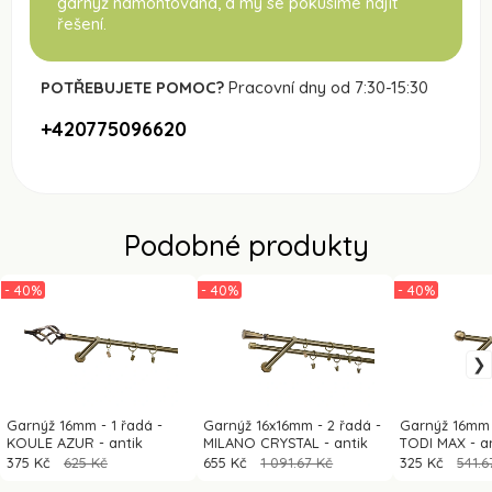
garnýž namontována
, a my se pokusíme najít
řešení.
POTŘEBUJETE POMOC?
Pracovní dny od 7:30-15:30
+420775096620
Podobné produkty
- 40%
- 40%
- 40%
Garnýž 16mm - 1 řadá -
Garnýž 16x16mm - 2 řadá -
Garnýž 16mm 
KOULE AZUR - antik
MILANO CRYSTAL - antik
TODI MAX - a
375 Kč
625 Kč
655 Kč
1 091.67 Kč
325 Kč
541.6