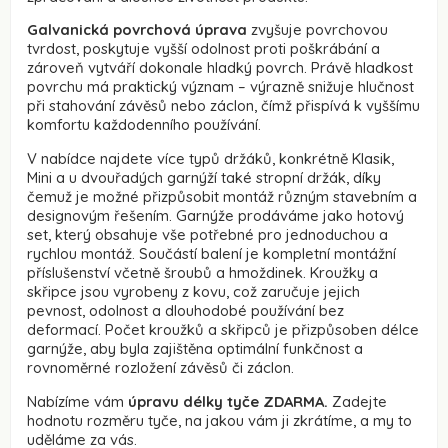
Galvanická povrchová úprava
zvyšuje povrchovou
tvrdost, poskytuje vyšší odolnost proti poškrábání a
zároveň vytváří dokonale hladký povrch. Právě hladkost
povrchu má praktický význam – výrazně snižuje hlučnost
při stahování závěsů nebo záclon, čímž přispívá k vyššímu
komfortu každodenního používání.
V nabídce najdete více typů držáků, konkrétně Klasik,
Mini a u dvouřadých garnýží také stropní držák, díky
čemuž je možné přizpůsobit montáž různým stavebním a
designovým řešením. Garnýže prodáváme jako hotový
set, který obsahuje vše potřebné pro jednoduchou a
rychlou montáž. Součástí balení je kompletní montážní
příslušenství včetně šroubů a hmoždinek. Kroužky a
skřipce jsou vyrobeny z kovu, což zaručuje jejich
pevnost, odolnost a dlouhodobé používání bez
deformací. Počet kroužků a skřipců je přizpůsoben délce
garnýže, aby byla zajištěna optimální funkčnost a
rovnoměrné rozložení závěsů či záclon.
Nabízíme vám
úpravu délky tyče ZDARMA.
Zadejte
hodnotu rozměru tyče, na jakou vám ji zkrátíme, a my to
uděláme za vás.