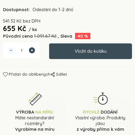
Dostupnost:
Odeslání do 1-2 dnů
541.32
Kč
bez DPH
655
Kč
ks
Původní cena
1 091.67
Kč
Sleva
40
%
Přidat do oblíbených
Sdílet
VÝROBA
NA MÍRU
RYCHLÉ
DODÁNÍ
Máte nestandardní
Vlastní výroba. Produkty
rozměry?
jdou
Vyrobíme na míru
z výroby přímo k vám