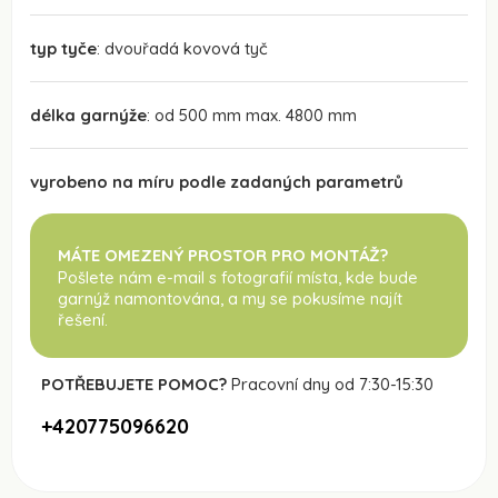
typ tyče
: dvouřadá kovová tyč
délka garnýže
: od 500 mm max. 4800 mm
vyrobeno na míru podle zadaných parametrů
MÁTE OMEZENÝ PROSTOR PRO MONTÁŽ?
Pošlete nám e-mail s fotografií místa, kde bude
garnýž namontována
, a my se pokusíme najít
řešení.
POTŘEBUJETE POMOC?
Pracovní dny od 7:30-15:30
+420775096620