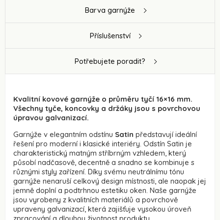
Barva garnýže
Příslušenství
Potřebujete poradit?
Kvalitní kovové garnýže o průměru tyčí 16×16 mm.
Všechny tyče, koncovky a držáky jsou s povrchovou
úpravou galvanizací.
Garnýže v elegantním odstínu
Satin
představují ideální
řešení pro moderní i klasické interiéry. Odstín Satin je
charakteristický matným stříbrným vzhledem, který
působí nadčasově, decentně a snadno se kombinuje s
různými styly zařízení. Díky svému neutrálnímu tónu
garnýže nenaruší celkový design místnosti, ale naopak jej
jemně doplní a podtrhnou estetiku oken. Naše garnýže
jsou vyrobeny z kvalitních materiálů a povrchově
upraveny galvanizací, která zajišťuje vysokou úroveň
zpracování a dlouhou životnost produktu.