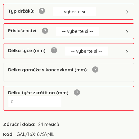
Typ držáků
:
-- vyberte si --
Příslušenství
:
-- vyberte si --
Délka tyče (mm)
:
-- vyberte si --
Délka garnýže s koncovkami (mm)
:
Délku tyče zkrátit na (mm)
:
Záruční doba:
24 měsíců
Kód:
GAL/16X16/S\MIL