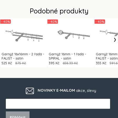
Podobné produkty
- 40%
- 40%
- 40%
Garnýž 16x16mm - 2 řadá -
Garnýž 16mm - 1 řadá -
Garnýž 16mm 
FALIST - satin
SPIRAL - satin
FALIST - satin
525 Kč
875 Kč
395 Kč
658.33 Kč
355 Kč
591.6
NOVINKY E-MAILOM
akce, slevy
Přihlásit