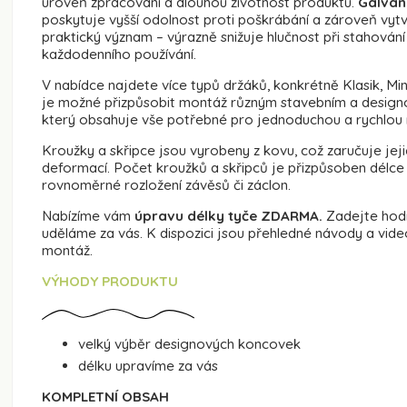
úroveň zpracování a dlouhou životnost produktu.
Galvan
poskytuje vyšší odolnost proti poškrábání a zároveň vyt
praktický význam – výrazně snižuje hlučnost při stahován
každodenního používání.
V nabídce najdete více typů držáků, konkrétně Klasik, Min
je možné přizpůsobit montáž různým stavebním a desig
který obsahuje vše potřebné pro jednoduchou a rychlou
Kroužky a skřipce jsou vyrobeny z kovu, což zaručuje je
deformací. Počet kroužků a skřipců je přizpůsoben délce 
rovnoměrné rozložení závěsů či záclon.
Nabízíme vám
úpravu délky tyče ZDARMA.
Zadejte hodn
uděláme za vás. K dispozici jsou přehledné návody a vid
montáž.
VÝHODY PRODUKTU
velký výběr designových koncovek
délku upravíme za vás
KOMPLETNÍ OBSAH