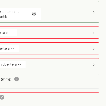
KOLOSEO -
antik
rte si --
erte si --
 vyberte si --
i (mm)
: