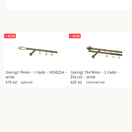
- 40%
- 40%
Garnýž 19mm - 1 řadá - VENEZIA -
Garnýž 19x19mm - 2 řadá -
antik
ŽALUD - antik
375 Kč
625 Kč
625 Kč
1 041.67 Kč