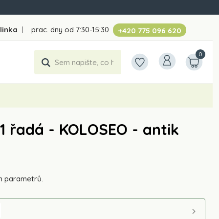
linka
|
prac. dny od 7:30-15:30
+420 775 096 620
0
1 řadá - KOLOSEO - antik
h parametrů.