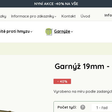
NYNÍ AKCE -40% NA VŠE
Info
ázky
Informace pro zákazníky
Kontakt
Úvod
ítě proti hmyzu
Garnýže
Garnýž 19mm - 
- 40%
Vyrobeno na míru podle zadanýc
Počet tyčí
:
1 - řad