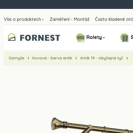
Vše o produktech
Zaměření - Montáž
Často kladené ot
Rolety
S
Garnýže
Kovové - barva antik
Antik 19 - obyčejná tyč