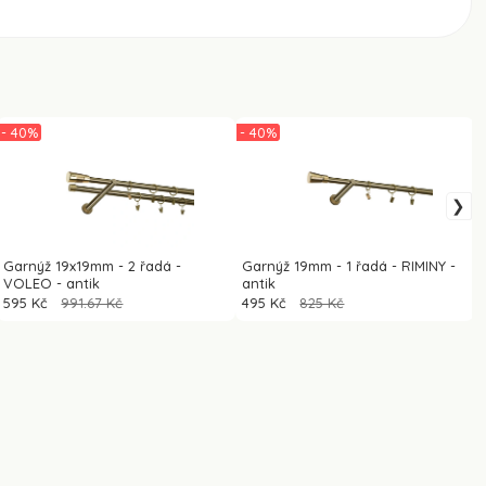
- 40%
- 40%
Garnýž 19x19mm - 2 řadá -
Garnýž 19mm - 1 řadá - RIMINY -
VOLEO - antik
antik
595 Kč
991.67 Kč
495 Kč
825 Kč