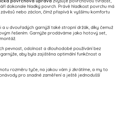
ická povrchová úprava
zvyšuje povrchovou tvrdost,
váří dokonale hladký povrch. Právě hladkost povrchu má
í závěsů nebo záclon, čímž přispívá k vyššímu komfortu
i a u dvouřadých garnýží také stropní držák, díky čemuž
novým řešením. Garnýže prodáváme jako hotový set,
 montáž.
jich pevnost, odolnost a dlouhodobé používání bez
garnýže, aby byla zajištěna optimální funkčnost a
otu rozměru tyče, na jakou vám ji zkrátíme, a my to
eonávody pro snadné zaměření a ještě jednodušší