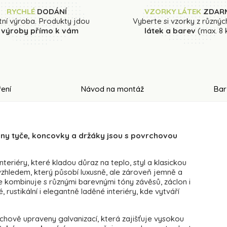
RYCHLÉ
DODÁNÍ
VZORKY LÁTEK
ZDAR
tní výroba. Produkty jdou
Vyberte si vzorky z různýc
 výroby přímo k vám
látek a barev
(max. 8 
ení
Návod na montáž
Bar
hny tyče, koncovky a držáky jsou s povrchovou
nteriéry, které kladou důraz na teplo, styl a klasickou
 vzhledem, který působí luxusně, ale zároveň jemně a
e kombinuje s různými barevnými tóny závěsů, záclon i
, rustikální i elegantně laděné interiéry, kde vytváří
chově upraveny galvanizací, která zajišťuje vysokou