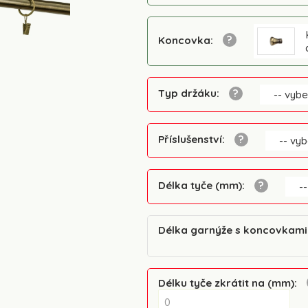
Koncovka
:
Typ držáku
:
-- vybe
Příslušenství
:
-- vyb
Délka tyče (mm)
:
--
Délka garnýže s koncovkam
Délku tyče zkrátit na (mm)
: