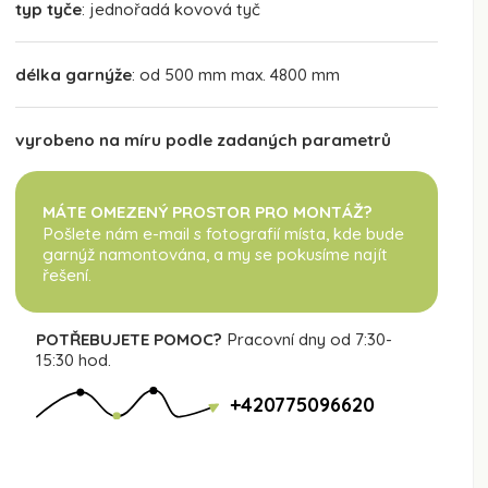
typ tyče
: jednořadá kovová tyč
délka garnýže
: od 500 mm max. 4800 mm
vyrobeno na míru podle zadaných parametrů
MÁTE OMEZENÝ PROSTOR PRO MONTÁŽ?
Pošlete nám e-mail s fotografií místa, kde bude
garnýž namontována
, a my se pokusíme najít
řešení.
POTŘEBUJETE POMOC?
Pracovní dny od 7:30-
15:30 hod.
+420775096620