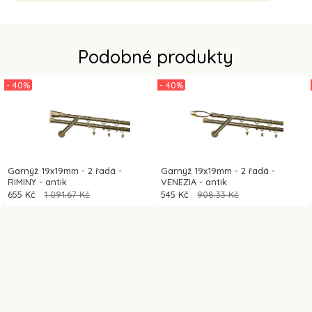
Podobné produkty
- 40%
- 40%
Garnýž 19x19mm - 2 řadá -
Garnýž 19x19mm - 2 řadá -
RIMINY - antik
VENEZIA - antik
655 Kč
1 091.67 Kč
545 Kč
908.33 Kč