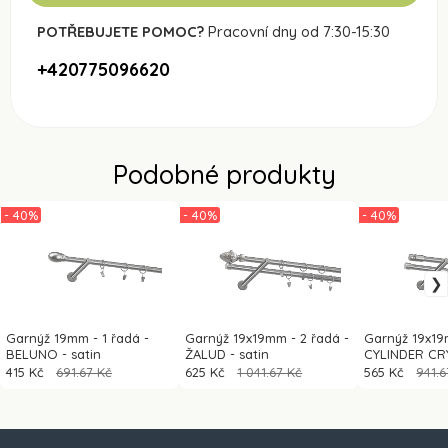
POTŘEBUJETE POMOC?
Pracovní dny od 7:30-15:30
+420775096620
Podobné produkty
- 40%
- 40%
- 40%
Garnýž 19mm - 1 řadá -
Garnýž 19x19mm - 2 řadá -
Garnýž 19x19
BELUNO - satin
ŽALUD - satin
CYLINDER CRY
415 Kč
691.67 Kč
625 Kč
1 041.67 Kč
565 Kč
941.6