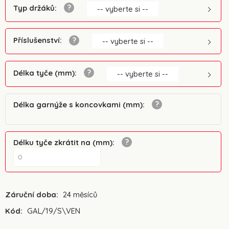
Typ držáků
:
-- vyberte si --
Příslušenství
:
-- vyberte si --
Délka tyče (mm)
:
-- vyberte si --
Délka garnýže s koncovkami (mm)
:
Délku tyče zkrátit na (mm)
:
Záruční doba:
24 měsíců
Kód:
GAL/19/S\VEN