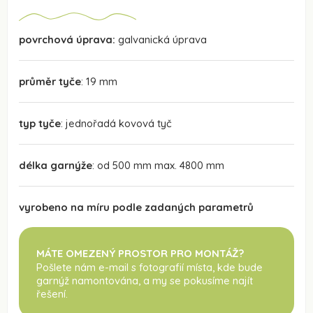
povrchová úprava:
galvanická úprava
průměr tyče
: 19 mm
typ tyče
: jednořadá kovová tyč
délka garnýže
: od 500 mm max. 4800 mm
vyrobeno na míru podle zadaných parametrů
MÁTE OMEZENÝ PROSTOR PRO MONTÁŽ?
Pošlete nám e-mail s fotografií místa, kde bude
garnýž namontována
, a my se pokusíme najít
řešení.