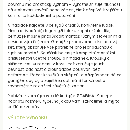
povrchu má praktický význam – výrazně snižuje hlučnost
při stahování závěsů nebo záclon, čímž přispívá k vyššímu
komfortu každodenního používání.
V nabídce najdete více typů držáků, konkrétně Klasik,
Mini a u dvouřadých garnýží také stropní držák, díky
čemuž je možné přizpůsobit montáž různým stavebním a
designovým řešením. Garnýže prodáváme jako hotový
set, který obsahuje vše potřebné pro jednoduchou a
rychlou montáž. Součástí balení je kompletní montážní
příslušenství včetně šroubů a hmoždinek. Kroužky a
skřipce jsou vyrobeny z kovu, což zaručuje jejich
pevnost, odolnost a dlouhodobé používání bez
deformací. Počet kroužků a skřipců je přizpůsoben délce
garnýže, aby byla zajištěna optimální funkčnost a
rovnoměrné rozložení závěsů či záclon.
Nabízíme vám
úpravu délky tyče ZDARMA.
Zadejte
hodnotu rozměru tyče, na jakou vám ji zkrátíme, a my to
uděláme za vás.
VÝHODY VÝROBKU