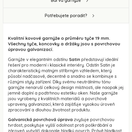
Barva garnýže
Potřebujete poradit?
Kvalitní kovové garnýže o průměru tyče 19 mm.
Všechny tyče, koncovky a držáky jsou s povrchovou
úpravou galvanizací.
Garnýže v elegantním odstínu
Satin
představují ideální
řešení pro moderní i klasické interiéry. Odstín Satin je
charakteristický matným stříbrným vzhledem, který
působí nadčasově, decentně a snadno se kombinuje s
různými styly zařízení. Díky svému neutrálnímu tónu
garnýže nenaruší celkový design místnosti, ale naopak jej
jemně doplní a podtrhnou estetiku oken. Naše garnýže
jsou vyrobeny z kvalitních materiálů a povrchově
upraveny galvanizací, která zajišťuje vysokou úroveň
zpracování a dlouhou životnost produktu.
Galvanická povrchová úprava
zvyšuje povrchovou
tvrdost, poskytuje vyšší odolnost proti poškrábání a
zároveň vytváří dokonale hladký povrch. Právě hladkost