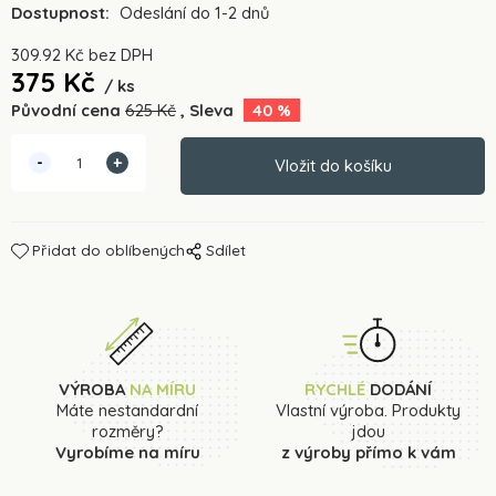
Dostupnost:
Odeslání do 1-2 dnů
309.92
Kč
bez DPH
375
Kč
ks
Původní cena
625
Kč
Sleva
40
%
Přidat do oblíbených
Sdílet
VÝROBA
NA MÍRU
RYCHLÉ
DODÁNÍ
Máte nestandardní
Vlastní výroba. Produkty
rozměry?
jdou
Vyrobíme na míru
z výroby přímo k vám