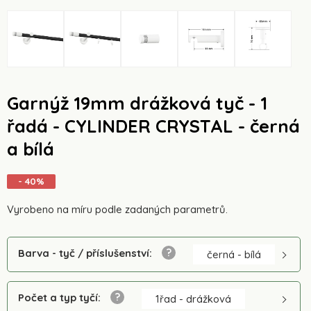
Garnýž 19mm drážková tyč - 1
řadá - CYLINDER CRYSTAL - černá
a bílá
- 40%
Vyrobeno na míru podle zadaných parametrů.
Barva - tyč / příslušenství
:
černá - bílá
Počet a typ tyčí
:
1řad - drážková