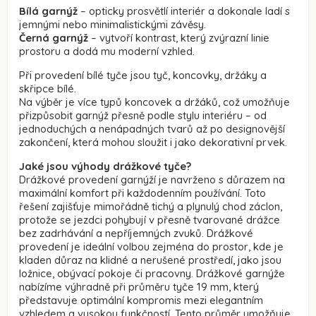
Bílá garnýž
– opticky prosvětlí interiér a dokonale ladí s
jemnými nebo minimalistickými závěsy.
Černá garnýž
– vytvoří kontrast, který zvýrazní linie
prostoru a dodá mu moderní vzhled.
Při provedení bílé tyče jsou tyč, koncovky, držáky a
skřipce bílé.
Na výběr je více typů koncovek a držáků, což umožňuje
přizpůsobit garnýž přesně podle stylu interiéru – od
jednoduchých a nenápadných tvarů až po designovější
zakončení, která mohou sloužit i jako dekorativní prvek.
Jaké jsou výhody drážkové tyče?
Drážkové provedení garnýží je navrženo s důrazem na
maximální komfort při každodenním používání. Toto
řešení zajišťuje mimořádně tichý a plynulý chod záclon,
protože se jezdci pohybují v přesně tvarované drážce
bez zadrhávání a nepříjemných zvuků. Drážkové
provedení je ideální volbou zejména do prostor, kde je
kladen důraz na klidné a nerušené prostředí, jako jsou
ložnice, obývací pokoje či pracovny. Drážkové garnýže
nabízíme výhradně při průměru tyče 19 mm, který
představuje optimální kompromis mezi elegantním
vzhledem a vysokou funkčností. Tento průměr umožňuje