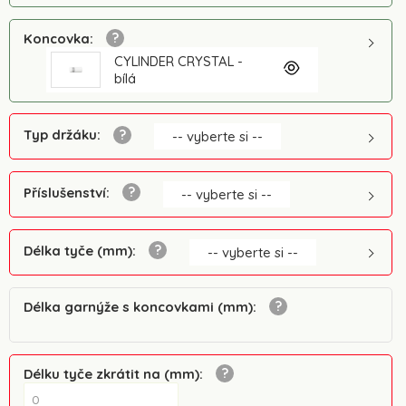
Koncovka
:
CYLINDER CRYSTAL -
bílá
Typ držáku
:
-- vyberte si --
Příslušenství
:
-- vyberte si --
Délka tyče (mm)
:
-- vyberte si --
Délka garnýže s koncovkami (mm)
:
Délku tyče zkrátit na (mm)
: