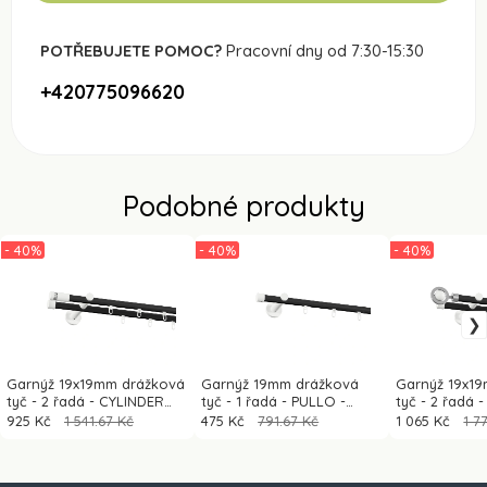
POTŘEBUJETE POMOC?
Pracovní dny od 7:30-15:30
+420775096620
Podobné produkty
- 40%
- 40%
- 40%
Garnýž 19x19mm drážková
Garnýž 19mm drážková
Garnýž 19x1
tyč - 2 řadá - CYLINDER
tyč - 1 řadá - PULLO -
tyč - 2 řadá 
CRYSTAL - černá a bílá
černá a bílá
černá a bílá
925 Kč
1 541.67 Kč
475 Kč
791.67 Kč
1 065 Kč
1 7