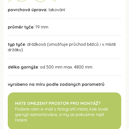
povrchová úprava:
lakování
průměr tyče
: 19 mm
typ tyče
: drážková (umožňuje průchod běžců i v místě
držáku)
délka garnýže
: od 500 mm max. 4800 mm
vyrobeno na míru podle zadaných parametrů
MÁTE OMEZENÝ PROSTOR PRO MONTÁŽ?
Pošlete nám e-mail s fotografií místa, kde bude
garnýž namontována
, a my se pokusíme najít
řešení.