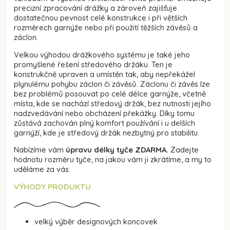
precizní zpracování drážky a zároveň zajišťuje
dostatečnou pevnost celé konstrukce i při větších
rozměrech garnýže nebo při použití těžších závěsů a
záclon.
Velkou výhodou drážkového systému je také jeho
promyšlené řešení středového držáku. Ten je
konstrukčně upraven a umístěn tak, aby nepřekážel
plynulému pohybu záclon či závěsů. Záclonu či závěs lze
bez problémů posouvat po celé délce garnýže, včetně
místa, kde se nachází středový držák, bez nutnosti jejího
nadzvedávání nebo obcházení překážky. Díky tomu
zůstává zachován plný komfort používání i u delších
garnýží, kde je středový držák nezbytný pro stabilitu.
Nabízíme vám
úpravu délky tyče ZDARMA.
Zadejte
hodnotu rozměru tyče, na jakou vám ji zkrátíme, a my to
uděláme za vás.
VÝHODY PRODUKTU
velký výběr designových koncovek