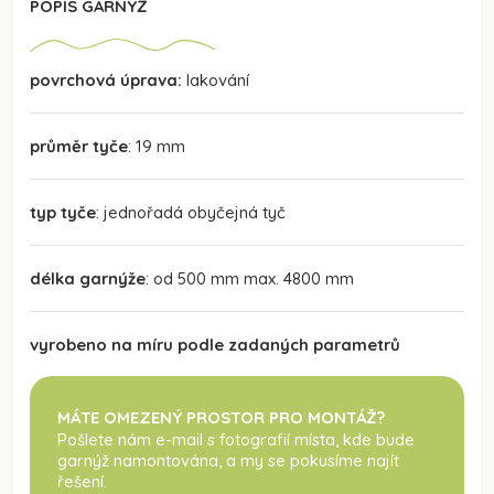
POPIS GARNÝŽ
povrchová úprava:
lakování
průměr tyče
: 19 mm
typ tyče
: jednořadá obyčejná tyč
délka garnýže
: od 500 mm max. 4800 mm
vyrobeno na míru podle zadaných parametrů
MÁTE OMEZENÝ PROSTOR PRO MONTÁŽ?
Pošlete nám e-mail s fotografií místa, kde bude
garnýž namontována
, a my se pokusíme najít
řešení.