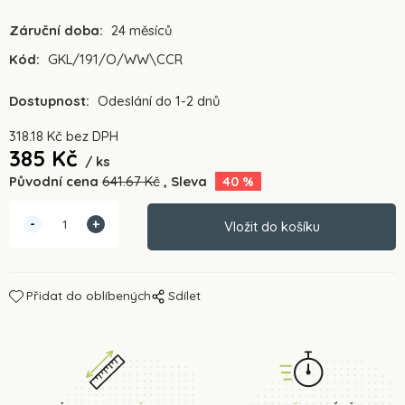
Záruční doba:
24 měsíců
Kód:
GKL/191/O/WW\CCR
Dostupnost:
Odeslání do 1-2 dnů
318.18
Kč
bez DPH
385
Kč
ks
Původní cena
641.67
Kč
Sleva
40
%
Přidat do oblíbených
Sdílet