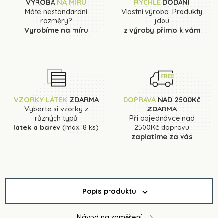
VÝROBA
NA MÍRU
RYCHLÉ
DODÁNÍ
Máte nestandardní
Vlastní výroba. Produkty
rozměry?
jdou
Vyrobíme na míru
z výroby přímo k vám
VZORKY LÁTEK
ZDARMA
DOPRAVA
NAD 2500Kč
Vyberte si vzorky z
ZDARMA
různých typů
Při objednávce nad
látek a barev
(max. 8 ks)
2500Kč dopravu
zaplatíme za vás
Popis produktu
Návod na zaměření