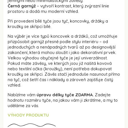
jemnými nebo minimalistickými závěsy.
Černá garnýž
– vytvoří kontrast, který zvýrazní linie
prostoru a dodá mu moderní vzhled.
Při provedení bílé tyče jsou tyč, koncovky, držáky a
kroužky se skřipci bílé.
Na výběr je více typů koncovek a držáků, což umožňuje
přizpůsobit garnýž přesně podle stylu interiéru – od
jednoduchých a nenápadných tvarů až po designovější
zakončení, která mohou sloužit i jako dekorativní prvek.
Velkou výhodou obyčejné tyče je její univerzálnost.
Pokud máte závěsy, ve kterých jsou již našitá kovová
nebo textilní očka (kroužky), není potřeba dokupovat
kroužky se skřipci. Závěs stačí jednoduše nasunout přímo
na tyč, což šetří čas i náklady a zároveň zajišťuje čistý
vzhled.
Nabízíme vám
úpravu délky tyče ZDARMA.
Zadejte
hodnotu rozměru tyče, na jakou vám ji zkrátíme, a my to
uděláme za vás.
VÝHODY PRODUKTU