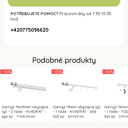
POTŘEBUJETE POMOC?
Pracovní dny od 7:30-15:30
hod.
+420775096620
Podobné produkty
- 40%
- 40%
- 40%
Garnýž 19x19mm obyčejná
Garnýž 19mm obyčejná tyč
Garnýž 19mm 
tyč - 2 řadá - KVADRAT -
- 1 řadá - KVADRAT - bílá
- 1 řadá - TOD
bílá
665 Kč
1 108.33 Kč
505 Kč
841.67 Kč
345 Kč
575 