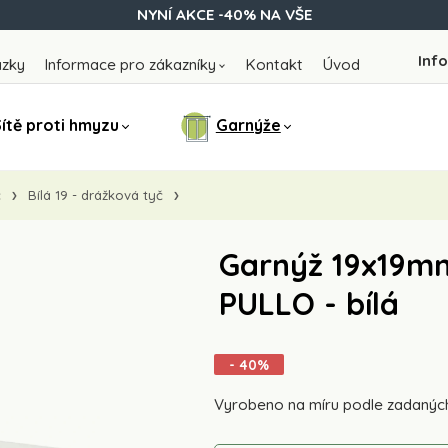
NYNÍ AKCE -40% NA VŠE
Info
ázky
Informace pro zákazníky
Kontakt
Úvod
ítě proti hmyzu
Garnýže
č
Bílá 19 - drážková tyč
Garnýž 19x19mm
PULLO - bílá
- 40%
Vyrobeno na míru podle zadanýc