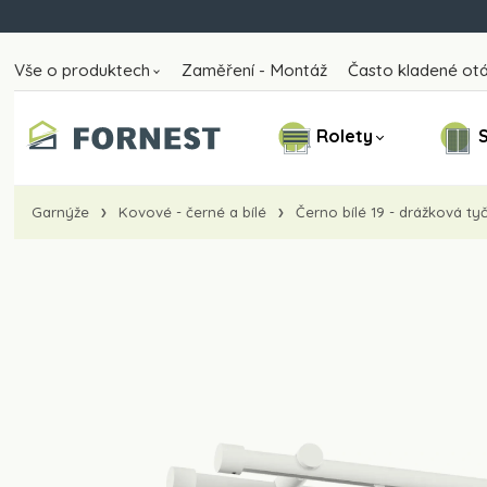
Vše o produktech
Zaměření - Montáž
Často kladené ot
Rolety
S
Garnýže
Kovové - černé a bílé
Černo bílé 19 - drážková ty