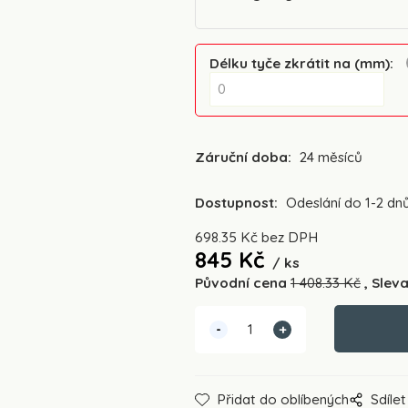
Délku tyče zkrátit na (mm)
:
Záruční doba:
24 měsíců
Dostupnost:
Odeslání do 1-2 dn
698.35
Kč
bez DPH
845
Kč
ks
Původní cena
1 408.33
Kč
Slev
Přidat do oblíbených
Sdílet