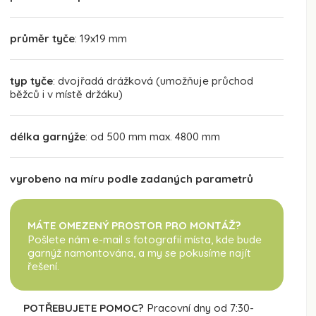
průměr tyče
: 19x19 mm
typ tyče
: dvojřadá drážková (umožňuje průchod
běžců i v místě držáku)
délka garnýže
: od 500 mm max. 4800 mm
vyrobeno na míru podle zadaných parametrů
MÁTE OMEZENÝ PROSTOR PRO MONTÁŽ?
Pošlete nám e-mail s fotografií místa, kde bude
garnýž namontována
, a my se pokusíme najít
řešení.
POTŘEBUJETE POMOC?
Pracovní dny od 7:30-