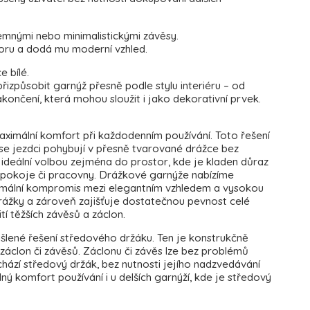
 jemnými nebo minimalistickými závěsy.
storu a dodá mu moderní vzhled.
e bílé.
izpůsobit garnýž přesně podle stylu interiéru – od
ončení, která mohou sloužit i jako dekorativní prvek.
ximální komfort při každodenním používání. Toto řešení
 se jezdci pohybují v přesně tvarované drážce bez
ideální volbou zejména do prostor, kde je kladen důraz
cí pokoje či pracovny. Drážkové garnýže nabízíme
timální kompromis mezi elegantním vzhledem a vysokou
rážky a zároveň zajišťuje dostatečnou pevnost celé
tí těžších závěsů a záclon.
lené řešení středového držáku. Ten je konstrukčně
záclon či závěsů. Záclonu či závěs lze bez problémů
hází středový držák, bez nutnosti jejího nadzvedávání
 komfort používání i u delších garnýží, kde je středový