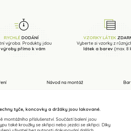
RYCHLÉ
DODÁNÍ
VZORKY LÁTEK
ZDAR
tní výroba. Produkty jdou
Vyberte si vzorky z různýc
 výroby přímo k vám
látek a barev
(max. 8 
ení
Návod na montáž
Bar
echny tyče, koncovky a držáky jsou lakované.
montážního příslušenství. Součástí balení jsou
u také kroužky se skřipci nebo jezdci se skřipci. Díky
ušený uživatel bez nutnosti dokupování dalších