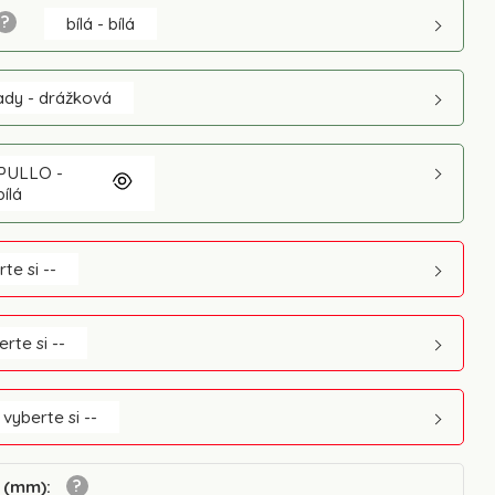
bílá - bílá
ady - drážková
PULLO -
bílá
rte si --
erte si --
 vyberte si --
i (mm)
: