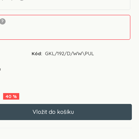
Kód:
GKL/192/D/WW\PUL
ů
a
40
%