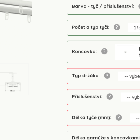
Barva - tyč / příslušenství
:
Počet a typ tyčí
:
2ř
Koncovka
:
Typ držáku
:
-- vybe
Příslušenství
:
-- vyb
Délka tyče (mm)
:
--
Délka garnýže s koncovkam