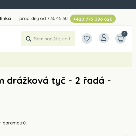
linka
|
prac. dny od 7:30-15:30
+420 775 096 620
0
 drážková tyč - 2 řadá -
h parametrů.