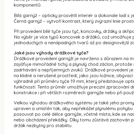
komponentů.
Bílá garnýž – opticky prosvětlí interiér a dokonale ladí s
Černá garnýž – vytvoří kontrast, který zvýrazní linie pro
Při provedení bílé tyče jsou tyč, koncovky, držáky a skřipc
Na výběr je více typů koncovek a držáků, což umožňuje př
jednoduchých a nenápadných tvarů až po designovější zak
Jaké jsou výhody drážkové tyče?
Drážkové provedení garnýží je navrženo s důrazem na ma
zajišťuje mimořádně tichý a plynulý chod záclon, protože
zadrhávání a nepříjemných zvuků. Drážkové provedení je 
na klidné a nerušené prostředí, jako jsou ložnice, obýva
výhradně při průměru tyče 19 mm, který představuje op
funkčností. Tento průměr umožňuje precizní zpracování d
konstrukce i při větších rozměrech garnýže nebo při použi
Velkou výhodou drážkového systému je také jeho promyš
upraven a umístěn tak, aby nepřekážel plynulému pohybu 
posouvat po celé délce garnýže, včetně místa, kde se nac
nebo obcházení překážky. Díky tomu zůstává zachován plný
držák nezbytný pro stabilitu.