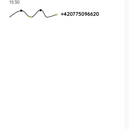
15:30
+420775096620