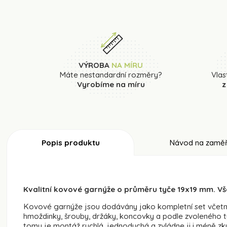
VÝROBA
NA MÍRU
Máte nestandardní rozměry?
Vlas
Vyrobíme na míru
z
Popis produktu
Návod na zaměř
Kvalitní kovové garnýže o průměru tyče 19x19 mm. Vš
Kovové garnýže jsou dodávány jako kompletní set včetně 
hmoždinky, šrouby, držáky, koncovky a podle zvoleného typ
tomu je montáž rychlá, jednoduchá a zvládne ji i méně zk