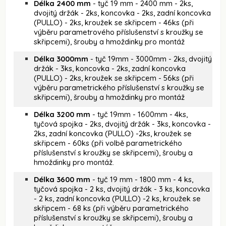
Délka 2400 mm
- tyč 19 mm - 2400 mm - 2ks,
dvojitý držák - 2ks, koncovka - 2ks, zadní koncovka
(PULLO) - 2ks, kroužek se skřipcem - 46ks (při
výběru parametrového příslušenství s kroužky se
skřipcemi), šrouby a hmoždinky pro montáž
Délka 3000mm
- tyč 19mm - 3000mm - 2ks, dvojitý
držák - 3ks, koncovka - 2ks, zadní koncovka
(PULLO) - 2ks, kroužek se skřipcem - 56ks (při
výběru parametrického příslušenství s kroužky se
skřipcemi), šrouby a hmoždinky pro montáž
Délka 3200 mm
- tyč 19mm - 1600mm - 4ks,
tyčová spojka - 2ks, dvojitý držák - 3ks, koncovka -
2ks, zadní koncovka (PULLO) -2ks, kroužek se
skřipcem - 60ks (při volbě parametrického
příslušenství s kroužky se skřipcemi), šrouby a
hmoždinky pro montáž.
Délka 3600 mm
- tyč 19 mm - 1800 mm - 4 ks,
tyčová spojka - 2 ks, dvojitý držák - 3 ks, koncovka
- 2 ks, zadní koncovka (PULLO) -2 ks, kroužek se
skřipcem - 68 ks (při výběru parametrického
příslušenství s kroužky se skřipcemi), šrouby a