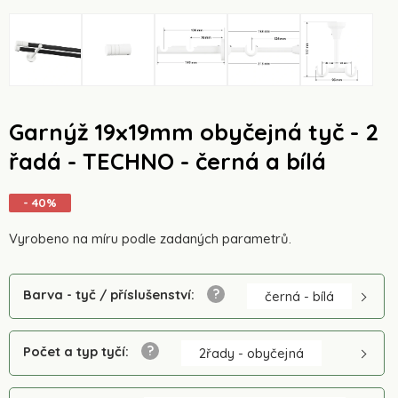
Garnýž 19x19mm obyčejná tyč - 2
řadá - TECHNO - černá a bílá
- 40%
Vyrobeno na míru podle zadaných parametrů.
Barva - tyč / příslušenství
:
černá - bílá
Počet a typ tyčí
:
2řady - obyčejná