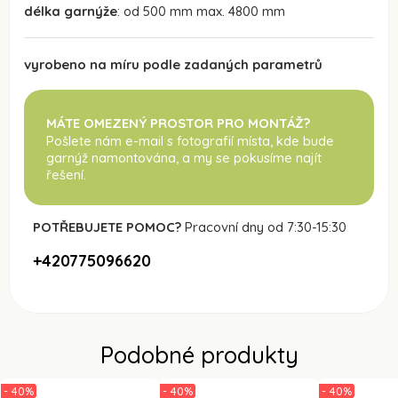
délka garnýže
: od 500 mm max. 4800 mm
vyrobeno na míru podle zadaných parametrů
MÁTE OMEZENÝ PROSTOR PRO MONTÁŽ?
Pošlete nám e-mail s fotografií místa, kde bude
garnýž namontována
, a my se pokusíme najít
řešení.
POTŘEBUJETE POMOC?
Pracovní dny od 7:30-15:30
+420775096620
Podobné produkty
- 40%
- 40%
- 40%