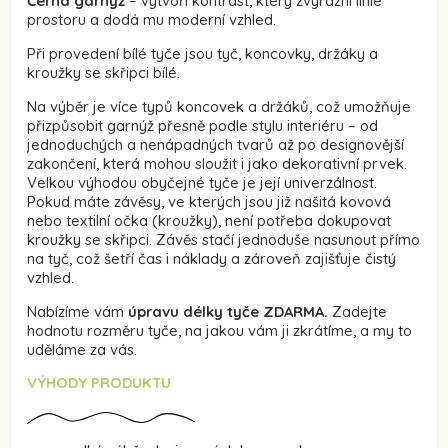
Černá garnýž
– vytvoří kontrast, který zvýrazní linie
prostoru a dodá mu moderní vzhled.
Při provedení bílé tyče jsou tyč, koncovky, držáky a
kroužky se skřipci bílé.
Na výběr je více typů koncovek a držáků, což umožňuje
přizpůsobit garnýž přesně podle stylu interiéru – od
jednoduchých a nenápadných tvarů až po designovější
zakončení, která mohou sloužit i jako dekorativní prvek.
Velkou výhodou obyčejné tyče je její univerzálnost.
Pokud máte závěsy, ve kterých jsou již našitá kovová
nebo textilní očka (kroužky), není potřeba dokupovat
kroužky se skřipci. Závěs stačí jednoduše nasunout přímo
na tyč, což šetří čas i náklady a zároveň zajišťuje čistý
vzhled.
Nabízíme vám
úpravu délky tyče ZDARMA.
Zadejte
hodnotu rozměru tyče, na jakou vám ji zkrátíme, a my to
uděláme za vás.
VÝHODY PRODUKTU