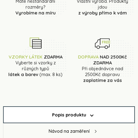
Máte nestandardní
Vlastní výroba. Produkty
rozměry?
jdou
Vyrobíme na míru
z výroby přímo k vám
VZORKY LÁTEK
ZDARMA
DOPRAVA
NAD 2500Kč
Vyberte si vzorky z
ZDARMA
různých typů
Při objednávce nad
látek a barev
(max. 8 ks)
2500Kč dopravu
zaplatíme za vás
Popis produktu
Návod na zaměření