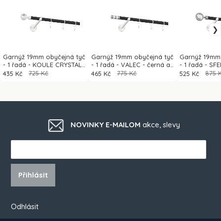
Garnýž 19mm obyčejná tyč
Garnýž 19mm obyčejná tyč
Garnýž 19mm 
- 1 řadá - KOULE CRYSTAL
- 1 řadá - VALEC - černá a
- 1 řadá - SF
- černá a bílá
bílá
bílá
435 Kč
725 Kč
465 Kč
775 Kč
525 Kč
875 
NOVINKY E-MAILOM
akce, slevy
Přihlásit
Odhlásit