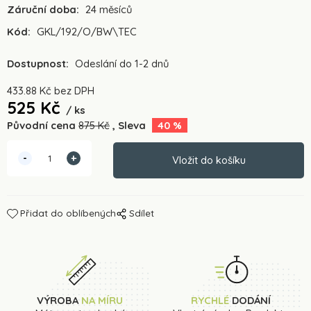
Záruční doba:
24 měsíců
Kód:
GKL/192/O/BW\TEC
Dostupnost:
Odeslání do 1-2 dnů
433.88
Kč
bez DPH
525
Kč
ks
Původní cena
875
Kč
Sleva
40
%
Přidat do oblíbených
Sdílet
VÝROBA
NA MÍRU
RYCHLÉ
DODÁNÍ