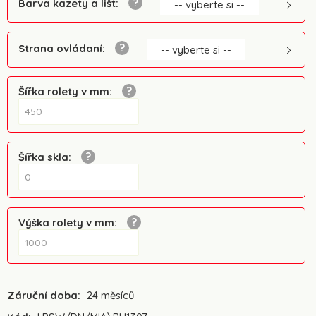
Barva kazety a lišt
:
-- vyberte si --
Strana ovládaní
:
-- vyberte si --
Šířka rolety v mm
:
Šířka skla
:
Výška rolety v mm
:
Záruční doba:
24 měsíců