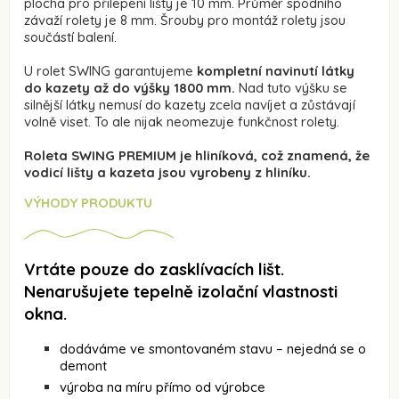
plocha pro přilepení lišty je 10 mm. Průměr spodního
závaží rolety je 8 mm. Šrouby pro montáž rolety jsou
součástí balení.
U rolet SWING garantujeme
kompletní navinutí látky
do kazety až do výšky 1800 mm.
Nad tuto výšku se
silnější látky nemusí do kazety zcela navíjet a zůstávají
volně viset. To ale nijak neomezuje funkčnost rolety.
Roleta SWING PREMIUM je hliníková, což znamená, že
vodicí lišty a kazeta jsou vyrobeny z hliníku.
VÝHODY PRODUKTU
Vrtáte pouze do zasklívacích lišt.
Nenarušujete tepelně izolační vlastnosti
okna.
dodáváme ve smontovaném stavu – nejedná se o
demont
výroba na míru přímo od výrobce