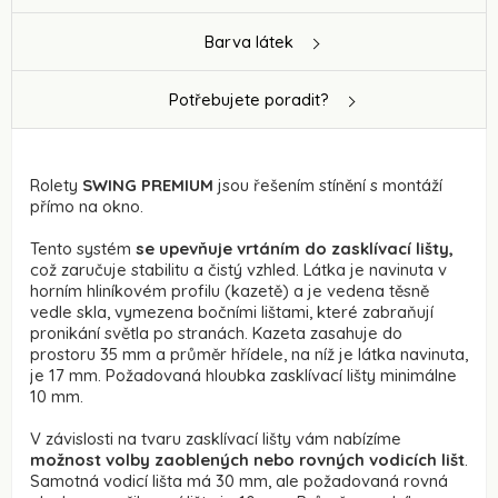
Barva látek
Potřebujete poradit?
Rolety
SWING PREMIUM
jsou řešením stínění s montáží
přímo na okno.
Tento systém
se upevňuje vrtáním do zasklívací lišty,
což zaručuje stabilitu a čistý vzhled. Látka je navinuta v
horním hliníkovém profilu (kazetě) a je vedena těsně
vedle skla, vymezena bočními lištami, které zabraňují
pronikání světla po stranách. Kazeta zasahuje do
prostoru 35 mm a průměr hřídele, na níž je látka navinuta,
je 17 mm. Požadovaná hloubka zasklívací lišty minimálne
10 mm.
V závislosti na tvaru zasklívací lišty vám nabízíme
možnost volby zaoblených nebo rovných vodicích lišt
.
Samotná vodicí lišta má 30 mm, ale požadovaná rovná