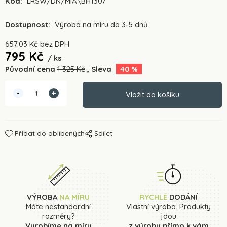
Kód:
LRSW/DN/MIA\BH1307
Dostupnost:
Výroba na míru do 3-5 dnů
657.03
Kč
bez DPH
795
Kč
ks
Původní cena
1 325
Kč
Sleva
40
%
Přidat do oblíbených
Sdílet
VÝROBA
NA MÍRU
RYCHLÉ
DODÁNÍ
Máte nestandardní
Vlastní výroba. Produkty
rozměry?
jdou
Vyrobíme na míru
z výroby přímo k vám