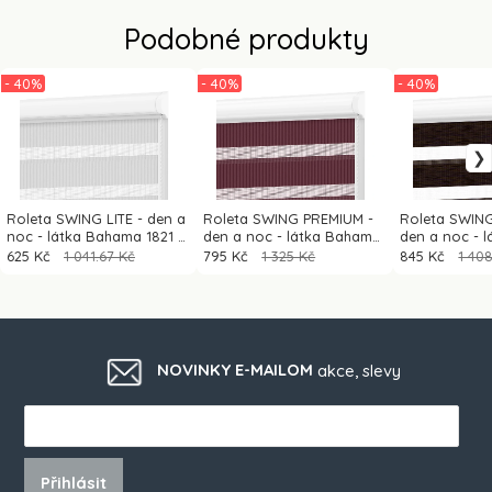
Podobné produkty
- 40%
- 40%
- 40%
Roleta SWING LITE - den a
Roleta SWING PREMIUM -
Roleta SWIN
noc - látka Bahama 1821 -
den a noc - látka Bahama
den a noc - l
světle šedá
1812 - bordó
66 - tmavě h
625 Kč
1 041.67 Kč
795 Kč
1 325 Kč
845 Kč
1 40
NOVINKY E-MAILOM
akce, slevy
Přihlásit