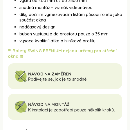
výška od 400 mm až do 2500 mm
snadná montáž – viz náš videonávod
díky bočním vymezovacím lištám působí roleta jako
součást okna
nadčasový design
buben vystupuje do prostoru pouze o 35 mm
vysoce kvalitní látka a hliníkové profily
!!! Rolety SWING PREMIUM nejsou určeny pro střešní
okna !!!
NÁVOD NA ZAMĚŘENÍ
Podívejte se, jak je to snadné.
NÁVOD NA MONTÁŽ
K instalaci je zapotřebí pouze několik kroků.