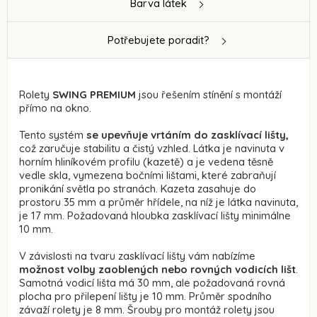
Barva látek
Potřebujete poradit?
Rolety
SWING PREMIUM
jsou řešením stínění s montáží
přímo na okno.
Tento systém
se upevňuje vrtáním do zasklívací lišty,
což zaručuje stabilitu a čistý vzhled. Látka je navinuta v
horním hliníkovém profilu (kazetě) a je vedena těsně
vedle skla, vymezena bočními lištami, které zabraňují
pronikání světla po stranách. Kazeta zasahuje do
prostoru 35 mm a průměr hřídele, na níž je látka navinuta,
je 17 mm. Požadovaná hloubka zasklívací lišty minimálne
10 mm.
V závislosti na tvaru zasklívací lišty vám nabízíme
možnost volby zaoblených nebo rovných vodicích lišt
.
Samotná vodicí lišta má 30 mm, ale požadovaná rovná
plocha pro přilepení lišty je 10 mm. Průměr spodního
závaží rolety je 8 mm. Šrouby pro montáž rolety jsou