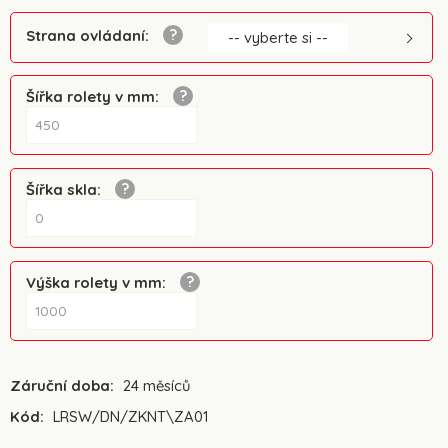
Strana ovládaní
:
-- vyberte si --
Šířka rolety v mm
:
Šířka skla
:
Výška rolety v mm
:
Záruční doba:
24 měsíců
Kód:
LRSW/DN/ZKNT\ZA01