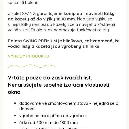
součástí balení.
U rolet SWING garantujeme
kompletní navinutí látky
do kazety až do výšky 1800 mm.
Nad tuto výšku se
silnější látky nemusí do kazety zcela navíjet a zůstávají
volně viset. To ale nijak neomezuje funkčnost rolety.
Roleta SWING PREMIUM je hliníková, což znamená, že
vodicí lišty a kazeta jsou vyrobeny z hliníku.
VÝHODY PRODUKTU
Vrtáte pouze do zasklívacích lišt.
Nenarušujete tepelně izolační vlastnosti
okna.
dodáváme ve smontovaném stavu – nejedná se o
demont
výroba na míru přímo od výrobce
šířka od 300 mm do 1800 mm