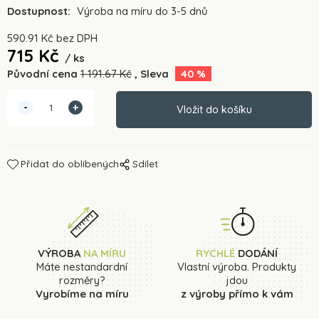
Dostupnost:
Výroba na míru do 3-5 dnů
590.91
Kč
bez DPH
715
Kč
ks
Původní cena
1 191.67
Kč
Sleva
40
%
Přidat do oblíbených
Sdílet
VÝROBA
NA MÍRU
RYCHLÉ
DODÁNÍ
Máte nestandardní
Vlastní výroba. Produkty
rozměry?
jdou
Vyrobíme na míru
z výroby přímo k vám