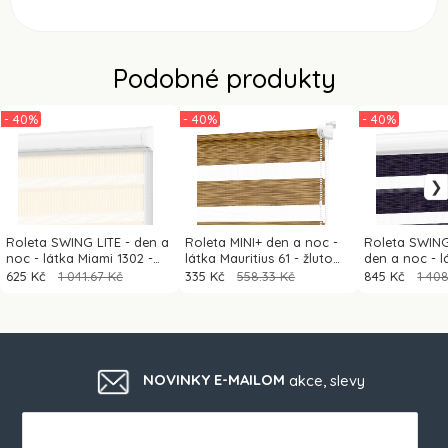
Podobné produkty
- 40%
- 40%
- 40%
Roleta SWING LITE - den a
Roleta MINI+ den a noc -
Roleta SWIN
noc - látka Miami 1302 -
látka Mauritius 61 - žluto
den a noc - l
béžová
hnědá (dub světlý)
68 - tmavě fi
625 Kč
1 041.67 Kč
335 Kč
558.33 Kč
845 Kč
1 40
dekor)
NOVINKY E-MAILOM
akce, slevy