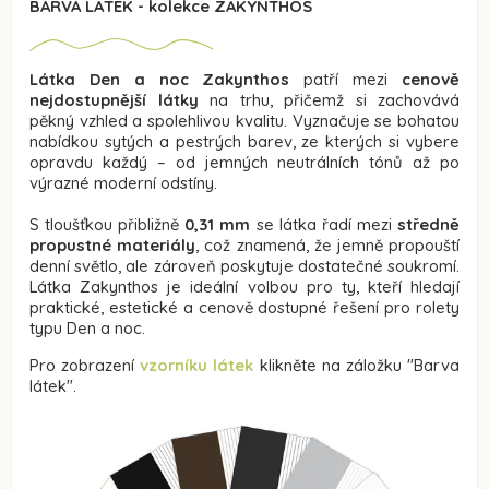
BARVA LÁTEK - kolekce ZAKYNTHOS
Látka Den a noc Zakynthos
patří mezi
cenově
nejdostupnější látky
na trhu, přičemž si zachovává
pěkný vzhled a spolehlivou kvalitu. Vyznačuje se bohatou
nabídkou sytých a pestrých barev, ze kterých si vybere
opravdu každý – od jemných neutrálních tónů až po
výrazné moderní odstíny.
S tloušťkou přibližně
0,31 mm
se látka řadí mezi
středně
propustné materiály
, což znamená, že jemně propouští
denní světlo, ale zároveň poskytuje dostatečné soukromí.
Látka Zakynthos je ideální volbou pro ty, kteří hledají
praktické, estetické a cenově dostupné řešení pro rolety
typu Den a noc.
Pro zobrazení
vzorníku látek
klikněte na záložku "
Barva
látek
".