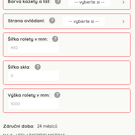
Barva kazety a lišt
:
-- vyberte si --
Strana ovládaní
:
-- vyberte si --
Šířka rolety v mm
:
Šířka skla
:
Výška rolety v mm
:
Záruční doba:
24 měsíců