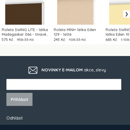
Roleta SWING LITE - látka
Roleta MINI+ látka Eden
Roleta SWIN
Madagaskar 066 - tmavě
129 - latté
látka Eden 10
hnědá - (thermo)
575 Kč
958.33 Kč
245 Kč
408.33 Kč
665 Kč
1 108
NOVINKY E-MAILOM
akce, slevy
Přihlásit
Odhlásit