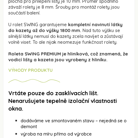
plocha pro přilepení lišty je 10 mm. Průměr spodního
závaží rolety je 8 mm. Šrouby pro montáž rolety jsou
součástí balení.
U rolet SWING garantujeme
kompletní navinutí látky
do kazety až do výšky 1800 mm.
Nad tuto výšku se
silnější látky nemusí do kazety zcela navíjet a zůstávají
volně viset. To ale nijak neomezuje funkčnost rolety.
Roleta SWING PREMIUM je hliníková, což znamená, že
vodicí lišty a kazeta jsou vyrobeny z hliníku.
VÝHODY PRODUKTU
Vrtáte pouze do zasklívacích lišt.
Nenarušujete tepelně izolační vlastnosti
okna.
dodáváme ve smontovaném stavu – nejedná se o
demont
výroba na míru přímo od výrobce