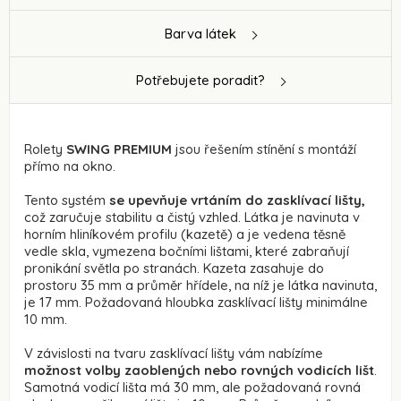
Barva látek
Potřebujete poradit?
Rolety
SWING PREMIUM
jsou řešením stínění s montáží
přímo na okno.
Tento systém
se upevňuje vrtáním do zasklívací lišty,
což zaručuje stabilitu a čistý vzhled. Látka je navinuta v
horním hliníkovém profilu (kazetě) a je vedena těsně
vedle skla, vymezena bočními lištami, které zabraňují
pronikání světla po stranách. Kazeta zasahuje do
prostoru 35 mm a průměr hřídele, na níž je látka navinuta,
je 17 mm. Požadovaná hloubka zasklívací lišty minimálne
10 mm.
V závislosti na tvaru zasklívací lišty vám nabízíme
možnost volby zaoblených nebo rovných vodicích lišt
.
Samotná vodicí lišta má 30 mm, ale požadovaná rovná