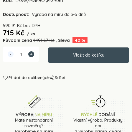
Kód:
LRSW/MGRBO\MGR061
Dostupnost:
Výroba na míru do 3-5 dnů
590.91
Kč
bez DPH
715
Kč
ks
Původní cena
1 191.67
Kč
Sleva
40
%
Přidat do oblíbených
Sdílet
VÝROBA
NA MÍRU
RYCHLÉ
DODÁNÍ
Máte nestandardní
Vlastní výroba. Produkty
rozměry?
jdou
Vyrobíme na míru
z výroby přímo k vám