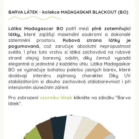
BARVA LÁTEK - kolekce MADAGASKAR BLACKOUT (BO)
Látka Madagascar BO
patří mezi
plně zatemňující
látky,
které zajišťují maximální soukromí a dokonalé
zatemnění prostoru.
Rubová strana látky je
pogumovaná
, což zaručuje absolutní nepropustnost
světla. I přes tuto vrstvu si látka zachovává na rubové
straně stejný barevný odstín, díky čemuž vypadá
elegantně a jednotně z každého úhlu. Látka Madagaskar
BO se vyznačuje bohatou paletou jasných barev, které
dodávají interiéru zajímavý charakter. Díky UV
stabilizátorům si dlouho zachovává stálobarevnost i při
intenzivním slunečním záření.
Pro zobrazení
vzorníku látek
klikněte na záložku
"Barva
látek".