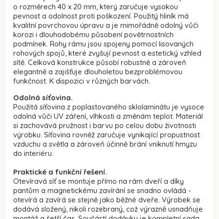
o rozměrech 40 x 20 mm, který zaručuje vysokou
pevnost a odolnost proti poškození. Použitý hliník má
kvalitní povrchovou úpravu a je mimořádně odolný vůči
korozi i dlouhodobému působení povětrnostních
podmínek. Rohy rámu jsou spojeny pomocí lisovaných
rohových spojů, které zvyšují pevnost a estetický vzhled
sítě. Celková konstrukce působí robustně a zároveň
elegantně a zajišťuje dlouholetou bezproblémovou
funkčnost. K dispozici v
různých barvách.
Odolná síťovina.
Použitá síťovina z poplastovaného sklolaminátu je vysoce
odolná vůči UV záření, vlhkosti a změnám teplot. Materiál
si zachovává pružnost i barvu po celou dobu životnosti
výrobku. Síťovina rovněž zaručuje vynikající propustnost
vzduchu a světla a zároveň účinně brání vniknutí hmyzu
do interiéru.
Praktické a funkční řešení.
Otevíravá síť se montuje přímo na rám dveří a díky
pantům a magnetickému zavírání se snadno ovládá -
otevírá a zavírá se stejně jako běžné dveře. Výrobek se
dodává složený, nikoli rozebraný, což výrazně usnadňuje
montáž a šetří čas. Součástí dodávky je kompletní sada