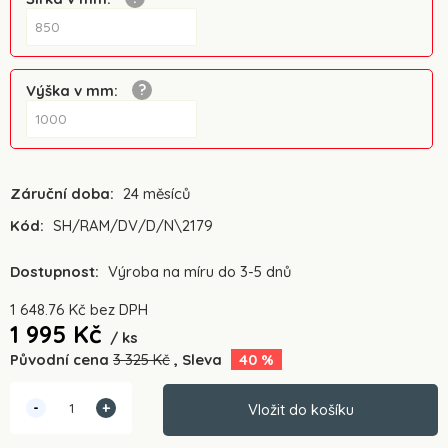
Výška v mm
:
Záruční doba:
24 měsíců
Kód:
SH/RAM/DV/D/N\2179
Dostupnost:
Výroba na míru do 3-5 dnů
1 648.76
Kč
bez DPH
1 995
Kč
ks
Původní cena
3 325
Kč
Sleva
40
%