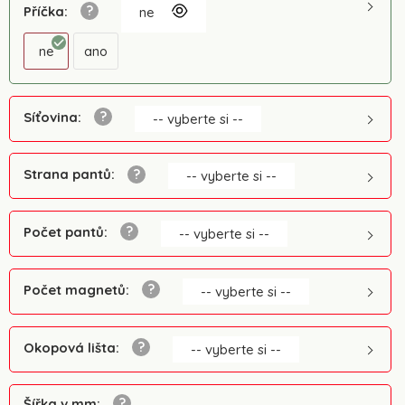
Příčka
:
ne
ne
ano
Síťovina
:
-- vyberte si --
Strana pantů
:
-- vyberte si --
Počet pantů
:
-- vyberte si --
Počet magnetů
:
-- vyberte si --
Okopová lišta
:
-- vyberte si --
Šířka v mm
: