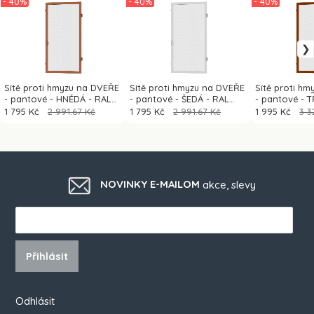
- 40%
- 40%
- 40%
Sítě proti hmyzu na DVEŘE
Sítě proti hmyzu na DVEŘE
Sítě proti h
- pantové - HNĚDÁ - RAL
- pantové - ŠEDÁ - RAL
- pantové - 
8003 - bez příčky
9006 - bez příčky
dřevoimitace 
1 795 Kč
2 991.67 Kč
1 795 Kč
2 991.67 Kč
1 995 Kč
3 3
NOVINKY E-MAILOM
akce, slevy
Přihlásit
Odhlásit