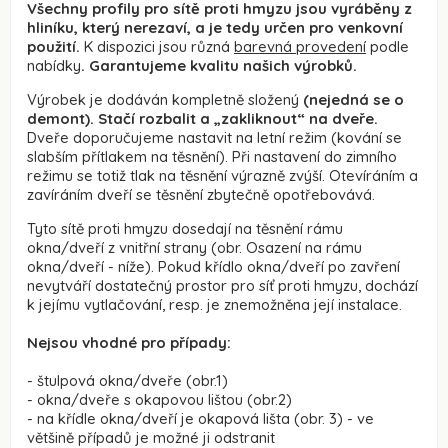
Všechny profily pro sítě proti hmyzu jsou vyráběny z
hliníku, který nerezaví, a je tedy určen pro venkovní
použití.
K dispozici jsou různá
barevná provedení
podle
nabídky
. Garantujeme kvalitu našich výrobků.
Výrobek je dodáván kompletně složený
(nejedná se o
demont). Stačí rozbalit a „zakliknout“ na dveře.
Dveře doporučujeme nastavit na letní režim (kování se
slabším přítlakem na těsnění). Při nastavení do zimního
režimu se totiž tlak na těsnění výrazně zvýší. Otevíráním a
zavíráním dveří se těsnění zbytečně opotřebovává.
Tyto sítě proti hmyzu dosedají na těsnění rámu
okna/dveří z vnitřní strany (obr. Osazení na rámu
okna/dveří - níže). Pokud křídlo okna/dveří po zavření
nevytváří dostatečný prostor pro síť proti hmyzu, dochází
k jejímu vytlačování, resp. je znemožněna její instalace.
Nejsou vhodné pro případy:
- štulpová okna/dveře (obr.1)
- okna/dveře s okapovou lištou (obr.2)
- na křídle okna/dveří je okapová lišta (obr. 3) - ve
většině případů je možné ji odstranit