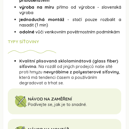
příslušenstvím
výroba na míru
přímo od výrobce - slovenská
výroba
jednoduchá montáž
- stačí pouze rozbalit a
nasadit (1 min)
odolné
vůči venkovním povětrnostním podmínkám
TYPY SÍŤOVINY
Kvalitní plisovaná sklolaminátová (glass fiber)
síťovina.
Na rozdíl od jiných prodejců naše sítě
proti hmyzu
nevyrábíme z polyesterové síťoviny
,
která má tendenci časem a používáním
degradovat a trhat se.
NÁVOD NA ZAMĚŘENÍ
Podívejte se, jak je to snadné.