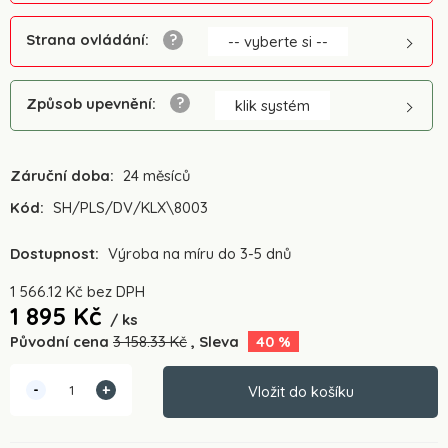
Strana ovládání
:
-- vyberte si --
Způsob upevnění
:
klik systém
Záruční doba:
24 měsíců
Kód:
SH/PLS/DV/KLX\8003
Dostupnost:
Výroba na míru do 3-5 dnů
1 566.12
Kč
bez DPH
1 895
Kč
ks
Původní cena
3 158.33
Kč
Sleva
40
%