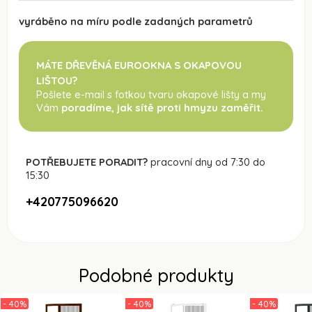
vyráběno na míru podle zadaných parametrů
MÁTE DŘEVĚNÁ EUROOKNA S OKAPOVOU
LIŠTOU?
Pošlete e-mail s fotkou tvaru okapové lišty a my
Vám
poradíme, jak sítě proti hmyzu zaměřit.
POTŘEBUJETE PORADIT?
pracovní dny od 7:30 do
15:30
+420775096620
Podobné produkty
- 40%
- 40%
- 40%