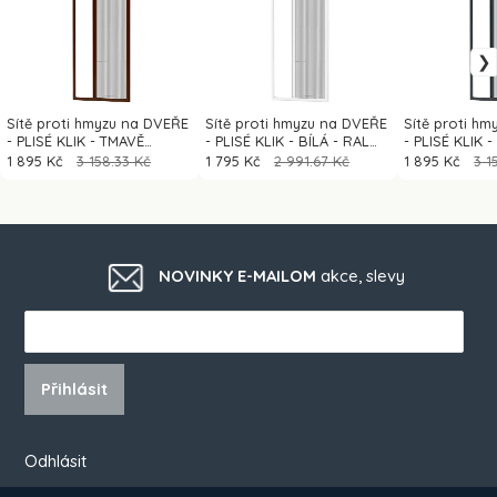
Sítě proti hmyzu na DVEŘE
Sítě proti hmyzu na DVEŘE
Sítě proti h
- PLISÉ KLIK - TMAVĚ
- PLISÉ KLIK - BÍLÁ - RAL
- PLISÉ KLIK 
HNĚDÁ - RAL 8016
9016
RAL 7016
1 895 Kč
3 158.33 Kč
1 795 Kč
2 991.67 Kč
1 895 Kč
3 1
NOVINKY E-MAILOM
akce, slevy
Přihlásit
Odhlásit