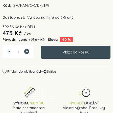
Kód:
SH/RAM/OK/D\2179
Dostupnost:
Výroba na míru do 3-5 dnů
392.56
Kč
bez DPH
475
Kč
ks
Původní cena
791.67
Kč
Sleva
40
%
Přidat do oblíbených
Sdílet
VÝROBA
NA MÍRU
RYCHLÉ
DODÁNÍ
Máte nestandardní
Vlastní výroba. Produkty
rozměry?
jdou