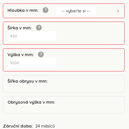
Hloubka v mm
:
-- vyberte si --
Šírka v mm
:
Výška v mm
:
Šířka obrysu v mm
:
Obrysová výška v mm
:
Záruční doba:
24 měsíců