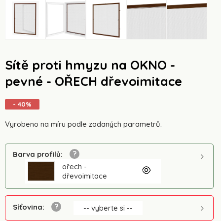
Sítě proti hmyzu na OKNO -
pevné - OŘECH dřevoimitace
- 40%
Vyrobeno na míru podle zadaných parametrů.
Barva profilů
:
ořech -
dřevoimitace
Síťovina
:
-- vyberte si --