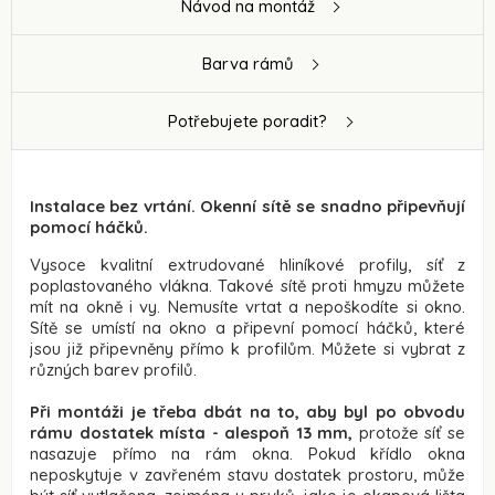
Návod na montáž
Barva rámů
Potřebujete poradit?
Instalace bez vrtání. Okenní sítě se snadno připevňují
pomocí háčků.
Vysoce kvalitní extrudované hliníkové profily, síť z
poplastovaného vlákna. Takové sítě proti hmyzu můžete
mít na okně i vy. Nemusíte vrtat a nepoškodíte si okno.
Sítě se umístí na okno a připevní pomocí háčků, které
jsou již připevněny přímo k profilům. Můžete si vybrat z
různých
barev profilů
.
Při montáži je třeba dbát na to, aby byl po obvodu
rámu dostatek místa - alespoň 13 mm,
protože síť se
nasazuje přímo na rám okna. Pokud křídlo okna
neposkytuje v zavřeném stavu dostatek prostoru, může