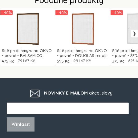
- 40%
- 40%
- 40%
Sítě proti hmyzu na OKNO
Sítě proti hmyzu na OKNO
Sítě proti h
- pevné - BALSAMICO
- pevné - DOUGLAS renolit
- pevné - ŠE
dřevoimitace
475 Kč
791.67 Kč
595 Kč
991.67 Kč
375 Kč
625 
NOVINKY E-MAILOM
akce, slevy
Přihlásit