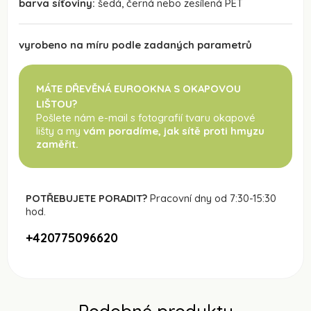
barva síťoviny:
šedá, černá nebo zesílená PET
vyrobeno na míru podle zadaných parametrů
MÁTE DŘEVĚNÁ EUROOKNA S OKAPOVOU
LIŠTOU?
Pošlete nám e-mail s fotografií tvaru okapové
lišty a my
vám poradíme, jak sítě proti hmyzu
zaměřit.
POTŘEBUJETE PORADIT?
Pracovní dny od 7:30-15:30
hod.
+420775096620
Podobné produkty