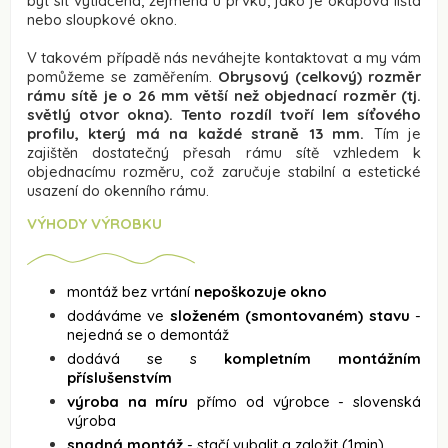
být síť vytlačena, zejména u prvků, jako je okapová lišta
nebo sloupkové okno.
V takovém případě nás neváhejte kontaktovat a my vám
pomůžeme se zaměřením.
Obrysový (celkový) rozměr
rámu sítě je o 26 mm větší než objednací rozměr (tj.
světlý otvor okna). Tento rozdíl tvoří lem síťového
profilu, který má na každé straně 13 mm.
Tím je
zajištěn dostatečný přesah rámu sítě vzhledem k
objednacímu rozměru, což zaručuje stabilní a estetické
usazení do okenního rámu.
VÝHODY VÝROBKU
montáž bez vrtání
nepoškozuje okno
dodáváme ve
složeném (smontovaném) stavu
-
nejedná se o demontáž
dodává se s
kompletním montážním
příslušenstvím
výroba na míru
přímo od výrobce - slovenská
výroba
snadná montáž
- stačí vybalit a založit (1min)