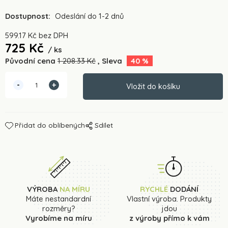
Dostupnost:
Odeslání do 1-2 dnů
599.17
Kč
bez DPH
725
Kč
ks
Původní cena
1 208.33
Kč
Sleva
40
%
Přidat do oblíbených
Sdílet
VÝROBA
NA MÍRU
RYCHLÉ
DODÁNÍ
Máte nestandardní
Vlastní výroba. Produkty
rozměry?
jdou
Vyrobíme na míru
z výroby přímo k vám