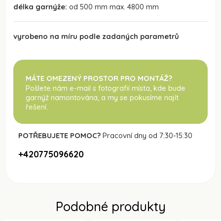
délka garnýže:
od 500 mm max. 4800 mm
vyrobeno na míru podle zadaných parametrů
MÁTE OMEZENÝ PROSTOR PRO MONTÁŽ?
Pošlete nám e-mail s fotografií místa, kde bude
garnýž namontována
, a my se pokusíme najít
řešení.
POTŘEBUJETE POMOC?
Pracovní dny od 7:30-15:30
+420775096620
Podobné produkty