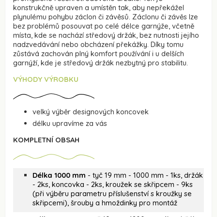
konstrukčně upraven a umístěn tak, aby nepřekážel
plynulému pohybu záclon či závěsů. Záclonu či závěs lze
bez problémů posouvat po celé délce garnýže, včetně
místa, kde se nachází středový držák, bez nutnosti jejího
nadzvedávání nebo obcházení překážky. Díky tomu
zůstává zachován plný komfort používání i u delších
garnýží, kde je středový držák nezbytný pro stabilitu.
VÝHODY VÝROBKU
velký výběr designových koncovek
délku upravíme za vás
KOMPLETNÍ OBSAH
Délka 1000 mm
- tyč 19 mm - 1000 mm - 1ks, držák
- 2ks, koncovka - 2ks, kroužek se skřipcem - 9ks
(při výběru parametru příslušenství s kroužky se
skřipcemi), šrouby a hmoždinky pro montáž