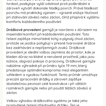
tvrdost, poskytuje vyšší odolnost proti poškrábání a
zároveň vytváří dokonale hladký povrch. Právě hladkost
povrchu má praktický význam – výrazně snižuje hlučnost
při stahování závěsů nebo záclon, čímž přispívá k vyššímu
komfortu každodenního používání.
Drážkové provedení
garnýží je navrženo s důrazem na
maximální komfort při každodenním používání. Toto
řešení zajišťuje mimořádně tichý a plynulý chod záclon,
protože se jezdce pohybují v přesně tvarované drážce
bez zadrhávání a nepříjemných zvuků. Drážkové
provedení je ideální volbou zejména do prostor, kde je
kladen důraz na klidné a nerušené prostředí, jako jsou
ložnice, obývací pokoje či pracovny. Drážkové garnýže
nabízíme výhradně při průměru tyče 19 mm, který
představuje optimální kompromis mezi elegantním
vzhledem a vysokou funkčností. Tento průměr umožňuje
precizní zpracování drážky a zároveň zajišťuje
dostatečnou pevnost celé konstrukce i při větších
rozměrech garnýže nebo při použití těžších závěsů a
záclon.
Velkou výhodou drážkového systému je také jeho
promyšlené řešení středového držáku. Ten je