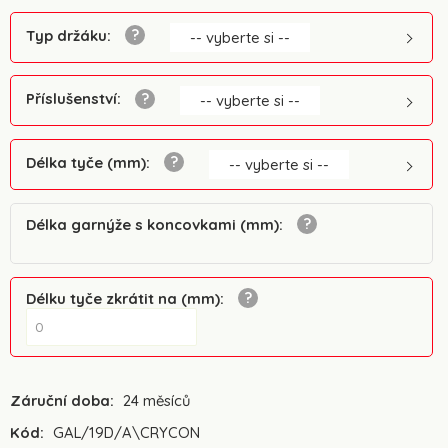
Typ držáku
:
-- vyberte si --
Příslušenství
:
-- vyberte si --
Délka tyče (mm)
:
-- vyberte si --
Délka garnýže s koncovkami (mm)
:
Délku tyče zkrátit na (mm)
:
Záruční doba:
24 měsíců
Kód:
GAL/19D/A\CRYCON