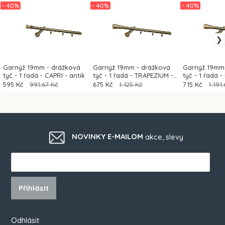
- 40%
- 40%
- 40%
Garnýž 19mm - drážková
Garnýž 19mm - drážková
Garnýž 19mm
tyč - 1 řadá - CAPRI - antik
tyč - 1 řadá - TRAPEZIUM -
tyč - 1 řadá -
antik
antik
595 Kč
991.67 Kč
675 Kč
1 125 Kč
715 Kč
1 191
NOVINKY E-MAILOM
akce, slevy
Přihlásit
Odhlásit