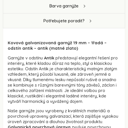
Barva garnýže
Potřebujete poradit?
Kovová galvanizovaná garnýž 19 mm – 1řadá –
odstín antik – antik (matné zlato)
Garnýže v odstínu
Antik
představují elegantní řešení pro
interiéry, které kladou důraz na teplo, styl a klasickou
estetiku. Odstín Antik je charakteristický matným zlatým
vzhledem, který působí luxusně, ale zároveň jemně a
vkusně. Díky tlumenému lesku nepůsobí rušivě a snadno
se kombinuje s různými barevnými tóny závěsů, záclon i
celkového zařízení místnosti. Je ideální volbou pro
klasické, rustikální i elegantně laděné interiéry, kde
vytváří harmonický a vyvážený dojem.
Naše garnýže jsou vyrobeny z kvalitních materiálů a
povrchově upraveny galvanizací, která zajišťuje vysokou
úroveň zpracování a dlouhou životnost produktu.
Galvanická povrchová úprava
zvyšuje povrchovou