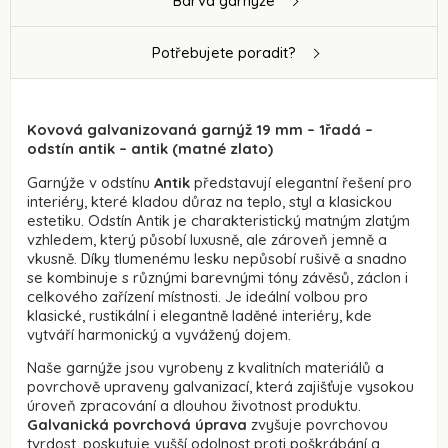
Barva garnýže
Potřebujete poradit?
Kovová galvanizovaná garnýž 19 mm – 1řadá –
odstín antik – antik (matné zlato)
Garnýže v odstínu
Antik
představují elegantní řešení pro
interiéry, které kladou důraz na teplo, styl a klasickou
estetiku. Odstín Antik je charakteristický matným zlatým
vzhledem, který působí luxusně, ale zároveň jemně a
vkusně. Díky tlumenému lesku nepůsobí rušivě a snadno
se kombinuje s různými barevnými tóny závěsů, záclon i
celkového zařízení místnosti. Je ideální volbou pro
klasické, rustikální i elegantně laděné interiéry, kde
vytváří harmonický a vyvážený dojem.
Naše garnýže jsou vyrobeny z kvalitních materiálů a
povrchově upraveny galvanizací, která zajišťuje vysokou
úroveň zpracování a dlouhou životnost produktu.
Galvanická povrchová úprava
zvyšuje povrchovou
tvrdost, poskytuje vyšší odolnost proti poškrábání a