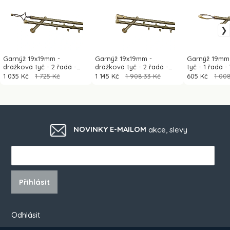
Garnýž 19x19mm -
Garnýž 19x19mm -
Garnýž 19mm
drážková tyč - 2 řadá -
drážková tyč - 2 řadá -
tyč - 1 řadá -
FALIST - antik
RIMINY - antik
antik
1 035 Kč
1 725 Kč
1 145 Kč
1 908.33 Kč
605 Kč
1 00
NOVINKY E-MAILOM
akce, slevy
Přihlásit
Odhlásit