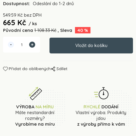
Dostupnost:
Odeslání do 1-2 dnů
549.59
Kč
bez DPH
665
Kč
ks
Původní cena
1 108.33
Kč
Sleva
40
%
Přidat do oblíbených
Sdílet
VÝROBA
NA MÍRU
RYCHLÉ
DODÁNÍ
Máte nestandardní
Vlastní výroba. Produkty
rozměry?
jdou
Vyrobíme na míru
z výroby přímo k vám