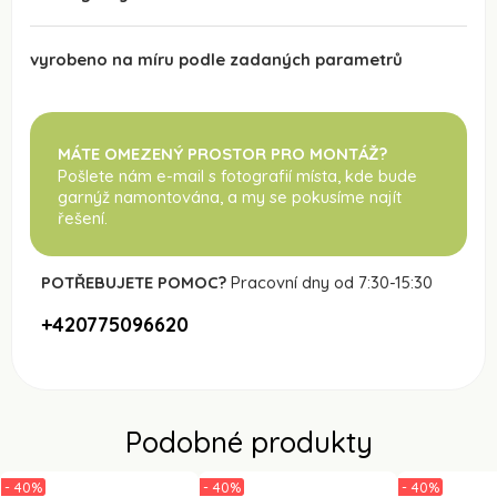
vyrobeno na míru podle zadaných parametrů
MÁTE OMEZENÝ PROSTOR PRO MONTÁŽ?
Pošlete nám e-mail s fotografií místa, kde bude
garnýž namontována
, a my se pokusíme najít
řešení.
POTŘEBUJETE POMOC?
Pracovní dny od 7:30-15:30
+420775096620
Podobné produkty
- 40%
- 40%
- 40%