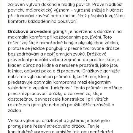
zároveň vytváří dokonale hladký povrch. Právě hladkost
povrchu má praktický význam – výrazně snižuje hlučnost
při stahování závěsů nebo záclon, čímž přispívá k vyššímu
komfortu každodenního používání.
Drážkové provedení
garnýží je navrženo s důrazem na
maximální komfort při každodenním používání. Toto
řešení zajišťuje mimořádně tichý a plynulý chod záclon,
protože se jezdce pohybují v přesně tvarované drážce
bez zadrhávání a nepříjemných zvuků. Drážkové
provedení je ideální volbou zejména do prostor, kde je
kladen důraz na klidné a nerušené prostředí, jako jsou
ložnice, obývací pokoje či pracovny. Drážkové garnýže
nabízíme výhradně při průměru tyče 19 mm, který
představuje optimální kompromis mezi elegantním
vzhledem a vysokou funkčností. Tento průměr umožňuje
precizní zpracování drážky a zároveň zajišťuje
dostatečnou pevnost celé konstrukce i při větších
rozměrech garnýže nebo při použití těžších závěsů a
záclon.
Velkou výhodou drážkového systému je také jeho
promyšlené řešení středového držáku. Ten je
konstrukčně upraven a umístěn tak, aby nepřekážel