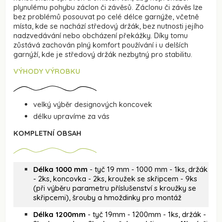
plynulému pohybu záclon či závěsů. Záclonu či závěs lze
bez problémů posouvat po celé délce garnýže, včetně
místa, kde se nachází středový držák, bez nutnosti jejího
nadzvedávání nebo obcházení překážky. Díky tomu
zůstává zachován plný komfort používání i u delších
garnýží, kde je středový držák nezbytný pro stabilitu.
VÝHODY VÝROBKU
velký výběr designových koncovek
délku upravíme za vás
KOMPLETNÍ OBSAH
Délka 1000 mm
- tyč 19 mm - 1000 mm - 1ks, držák
- 2ks, koncovka - 2ks, kroužek se skřipcem - 9ks
(při výběru parametru příslušenství s kroužky se
skřipcemi), šrouby a hmoždinky pro montáž
Délka 1200mm
- tyč 19mm - 1200mm - 1ks, držák -