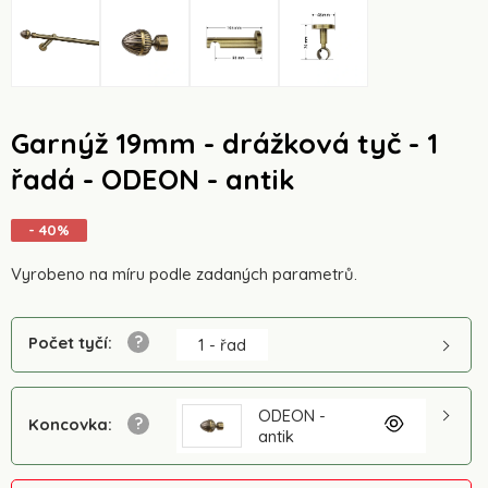
Garnýž 19mm - drážková tyč - 1
řadá - ODEON - antik
- 40%
Vyrobeno na míru podle zadaných parametrů.
Počet tyčí
:
1 - řad
ODEON -
Koncovka
:
antik