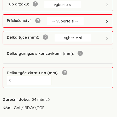
Typ držáku
:
-- vyberte si --
Příslušenství
:
-- vyberte si --
Délka tyče (mm)
:
-- vyberte si --
Délka garnýže s koncovkami (mm)
:
Délku tyče zkrátit na (mm)
:
Záruční doba:
24 měsíců
Kód:
GAL/19D/A\ODE