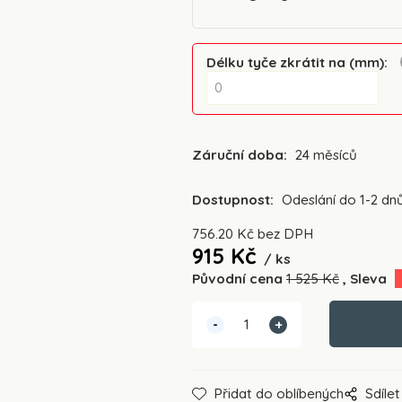
Délku tyče zkrátit na (mm)
:
Záruční doba:
24 měsíců
Dostupnost:
Odeslání do 1-2 dn
756.20
Kč
bez DPH
915
Kč
ks
Původní cena
1 525
Kč
Sleva
Přidat do oblíbených
Sdílet