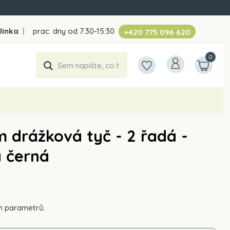
linka
|
prac. dny od 7:30-15:30
+420 775 096 620
0
 drážková tyč - 2 řadá -
a černá
h parametrů.