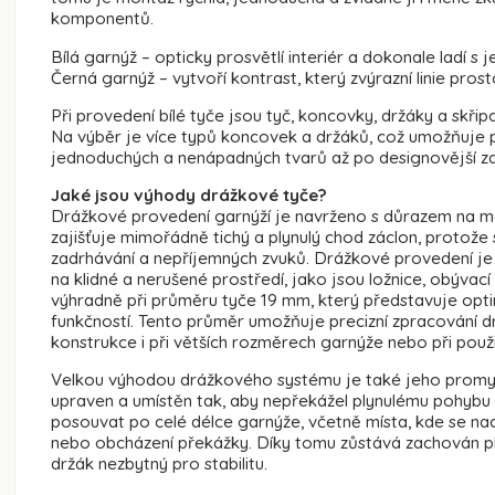
komponentů.
Bílá garnýž – opticky prosvětlí interiér a dokonale ladí s
Černá garnýž – vytvoří kontrast, který zvýrazní linie pro
Při provedení bílé tyče jsou tyč, koncovky, držáky a skřipc
Na výběr je více typů koncovek a držáků, což umožňuje př
jednoduchých a nenápadných tvarů až po designovější zak
Jaké jsou výhody drážkové tyče?
Drážkové provedení garnýží je navrženo s důrazem na ma
zajišťuje mimořádně tichý a plynulý chod záclon, protože
zadrhávání a nepříjemných zvuků. Drážkové provedení je 
na klidné a nerušené prostředí, jako jsou ložnice, obýva
výhradně při průměru tyče 19 mm, který představuje op
funkčností. Tento průměr umožňuje precizní zpracování d
konstrukce i při větších rozměrech garnýže nebo při použi
Velkou výhodou drážkového systému je také jeho promyš
upraven a umístěn tak, aby nepřekážel plynulému pohybu 
posouvat po celé délce garnýže, včetně místa, kde se nac
nebo obcházení překážky. Díky tomu zůstává zachován plný
držák nezbytný pro stabilitu.