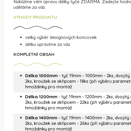
Nabízíme vám úpravu délky tyče ZDARMA. Zadejte hodnot
uděláme za vás.
VÝHODY PRODUKTU
velký výběr designových koncovek
délku upravíme za vás
KOMPLETNÍ OBSAH
Délka 1000mm
- tyč 19mm - 1000mm - 2ks, dvojitý
2ks, kroužek se skřipcem - 18ks (při výběru parametr
hmoždinky pro montáž
Délka 1200mm
- tyč 19mm - 1200mm - 2ks, dvojitý 
2ks, kroužek se skřipcem - 22ks (při výběru parametr
hmoždinky pro montáž
Délka 1400mm
- tyč 19mm - 1400mm - 2ks, dvojitý 
2ks, kroužek se skřipcem - 26ks (při výběru paramet
hmoždinky pro montáž