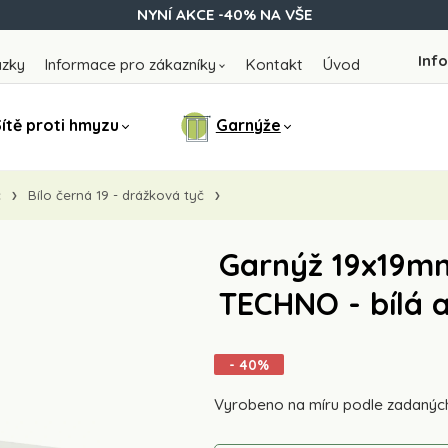
NYNÍ AKCE -40% NA VŠE
Info
ázky
Informace pro zákazníky
Kontakt
Úvod
ítě proti hmyzu
Garnýže
č
Bílo černá 19 - drážková tyč
Garnýž 19x19mm
TECHNO - bílá 
- 40%
Vyrobeno na míru podle zadanýc