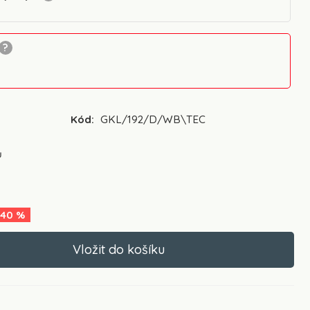
Kód:
GKL/192/D/WB\TEC
ů
40
%