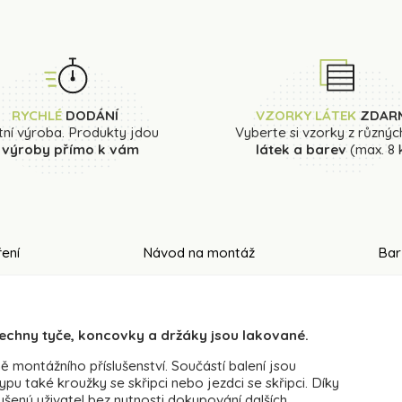
RYCHLÉ
DODÁNÍ
VZORKY LÁTEK
ZDAR
tní výroba. Produkty jdou
Vyberte si vzorky z různýc
 výroby přímo k vám
látek a barev
(max. 8 
ení
Návod na montáž
Bar
echny tyče, koncovky a držáky jsou lakované.
montážního příslušenství. Součástí balení jsou
u také kroužky se skřipci nebo jezdci se skřipci. Díky
ušený uživatel bez nutnosti dokupování dalších