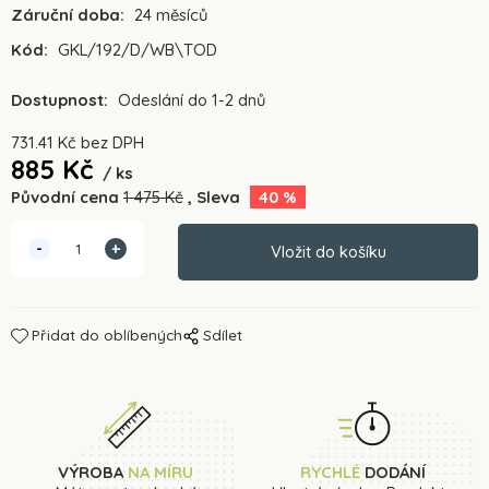
Záruční doba:
24 měsíců
Kód:
GKL/192/D/WB\TOD
Dostupnost:
Odeslání do 1-2 dnů
731.41
Kč
bez DPH
885
Kč
ks
Původní cena
1 475
Kč
Sleva
40
%
Přidat do oblíbených
Sdílet
VÝROBA
NA MÍRU
RYCHLÉ
DODÁNÍ