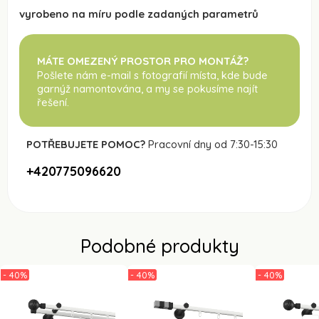
vyrobeno na míru podle zadaných parametrů
MÁTE OMEZENÝ PROSTOR PRO MONTÁŽ?
Pošlete nám e-mail s fotografií místa, kde bude
garnýž namontována
, a my se pokusíme najít
řešení.
POTŘEBUJETE POMOC?
Pracovní dny od 7:30-15:30
+420775096620
Podobné produkty
- 40%
- 40%
- 40%