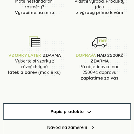
Máte nestandardní
Vlastní výroba. Produkty
rozměry?
jdou
Vyrobíme na míru
z výroby přímo k vám
VZORKY LÁTEK
ZDARMA
DOPRAVA
NAD 2500Kč
Vyberte si vzorky z
ZDARMA
různých typů
Při objednávce nad
látek a barev
(max. 8 ks)
2500Kč dopravu
zaplatíme za vás
Popis produktu
Návod na zaměření