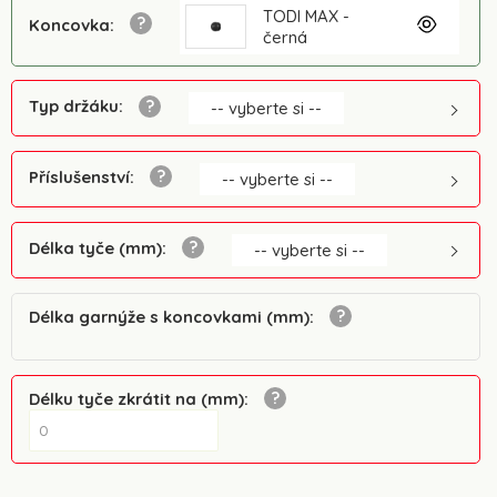
TODI MAX -
Koncovka
:
černá
Typ držáku
:
-- vyberte si --
Příslušenství
:
-- vyberte si --
Délka tyče (mm)
:
-- vyberte si --
Délka garnýže s koncovkami (mm)
:
Délku tyče zkrátit na (mm)
: