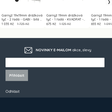
Garnýž 19x19mm drážková
Garnýž 19mm drážková
Garnýž 19mm
tyč - 2 řadá - GABI - bílá a
tyč - 1 řadá - KVADRAT -
tyč - 1 řadá -
černá
bílá a černá
černá
1 035 Kč
1 725 Kč
675 Kč
1 125 Kč
655 Kč
1 091
NOVINKY E-MAILOM
akce, slevy
Přihlásit
Odhlásit