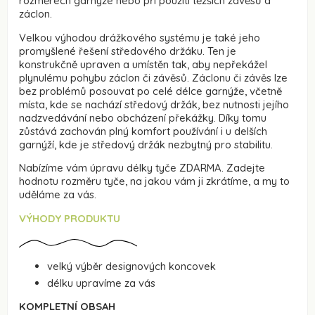
rozměrech garnýže nebo při použití těžších závěsů a
záclon.
Velkou výhodou drážkového systému je také jeho
promyšlené řešení středového držáku. Ten je
konstrukčně upraven a umístěn tak, aby nepřekážel
plynulému pohybu záclon či závěsů. Záclonu či závěs lze
bez problémů posouvat po celé délce garnýže, včetně
místa, kde se nachází středový držák, bez nutnosti jejího
nadzvedávání nebo obcházení překážky. Díky tomu
zůstává zachován plný komfort používání i u delších
garnýží, kde je středový držák nezbytný pro stabilitu.
Nabízíme vám úpravu délky tyče ZDARMA. Zadejte
hodnotu rozměru tyče, na jakou vám ji zkrátíme, a my to
uděláme za vás.
VÝHODY PRODUKTU
velký výběr designových koncovek
délku upravíme za vás
KOMPLETNÍ OBSAH