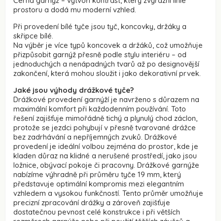
Černá garnýž – vytvoří kontrast, který zvýrazní linie
prostoru a dodá mu moderní vzhled.
Při provedení bílé tyče jsou tyč, koncovky, držáky a
skřipce bílé.
Na výběr je více typů koncovek a držáků, což umožňuje
přizpůsobit garnýž přesně podle stylu interiéru – od
jednoduchých a nenápadných tvarů až po designovější
zakončení, která mohou sloužit i jako dekorativní prvek.
Jaké jsou výhody drážkové tyče?
Drážkové provedení garnýží je navrženo s důrazem na
maximální komfort při každodenním používání. Toto
řešení zajišťuje mimořádně tichý a plynulý chod záclon,
protože se jezdci pohybují v přesně tvarované drážce
bez zadrhávání a nepříjemných zvuků. Drážkové
provedení je ideální volbou zejména do prostor, kde je
kladen důraz na klidné a nerušené prostředí, jako jsou
ložnice, obývací pokoje či pracovny. Drážkové garnýže
nabízíme výhradně při průměru tyče 19 mm, který
představuje optimální kompromis mezi elegantním
vzhledem a vysokou funkčností. Tento průměr umožňuje
precizní zpracování drážky a zároveň zajišťuje
dostatečnou pevnost celé konstrukce i při větších