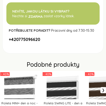
NEVÍTE, JAKOU LÁTKU SI VYBRAT?
Nechte si
zaslat vzorky látek.
ZDARMA
POTŘEBUJETE PORADIT?
Pracovní dny od 7:30-15:30
+420775096620
Podobné produkty
- 40%
- 40%
- 40%
Roleta MINI+ den a noc -
Roleta SWING LITE - den a
Roleta SWING