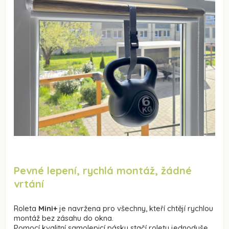
Pevné lepení, rychlá montáž, žádné
vrtání
Roleta
Mini+
je navržena pro všechny, kteří chtějí rychlou
montáž bez zásahu do okna.
Pomocí kvalitní samolepicí pásky stačí roletu jednoduše