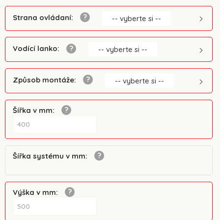
Strana ovládaní
:
-- vyberte si --
Vodící lanko
:
-- vyberte si --
Způsob montáže
:
-- vyberte si --
Šířka v mm
:
Šířka systému v mm
:
Výška v mm
: