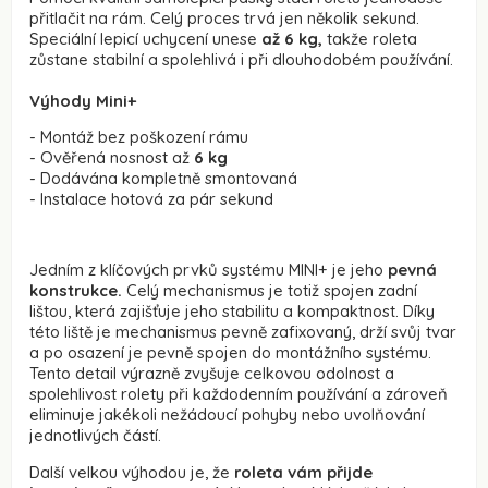
přitlačit na rám. Celý proces trvá jen několik sekund.
Speciální lepicí uchycení unese
až 6 kg,
takže roleta
zůstane stabilní a spolehlivá i při dlouhodobém používání.
Výhody Mini+
- Montáž bez poškození rámu
- Ověřená nosnost až
6 kg
- Dodávána kompletně smontovaná
- Instalace hotová za pár sekund
Jedním z klíčových prvků systému MINI+ je jeho
pevná
konstrukce.
Celý mechanismus je totiž spojen zadní
lištou, která zajišťuje jeho stabilitu a kompaktnost. Díky
této liště je mechanismus pevně zafixovaný, drží svůj tvar
a po osazení je pevně spojen do montážního systému.
Tento detail výrazně zvyšuje celkovou odolnost a
spolehlivost rolety při každodenním používání a zároveň
eliminuje jakékoli nežádoucí pohyby nebo uvolňování
jednotlivých částí.
Další velkou výhodou je, že
roleta vám přijde