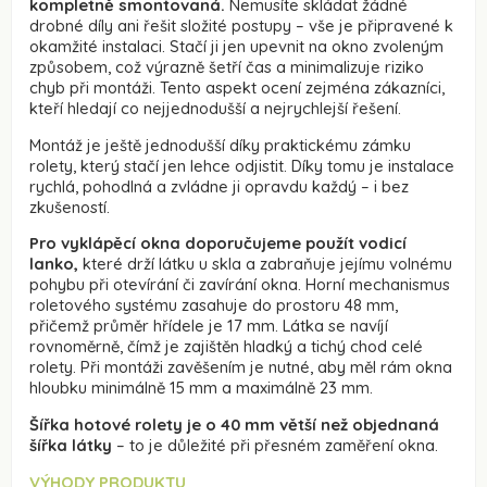
kompletně smontovaná.
Nemusíte skládat žádné
drobné díly ani řešit složité postupy – vše je připravené k
okamžité instalaci. Stačí ji jen upevnit na okno zvoleným
způsobem, což výrazně šetří čas a minimalizuje riziko
chyb při montáži. Tento aspekt ocení zejména zákazníci,
kteří hledají co nejjednodušší a nejrychlejší řešení.
Montáž je ještě jednodušší díky praktickému zámku
rolety, který stačí jen lehce odjistit. Díky tomu je instalace
rychlá, pohodlná a zvládne ji opravdu každý – i bez
zkušeností.
Pro vyklápěcí okna doporučujeme použít vodicí
lanko,
které drží látku u skla a zabraňuje jejímu volnému
pohybu při otevírání či zavírání okna. Horní mechanismus
roletového systému zasahuje do prostoru 48 mm,
přičemž průměr hřídele je 17 mm. Látka se navíjí
rovnoměrně, čímž je zajištěn hladký a tichý chod celé
rolety. Při montáži zavěšením je nutné, aby měl rám okna
hloubku minimálně 15 mm a maximálně 23 mm.
Šířka hotové rolety je o 40 mm větší než objednaná
šířka látky
– to je důležité při přesném zaměření okna.
VÝHODY PRODUKTU