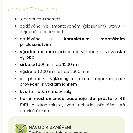
jednoduchá montáž
dodáváno ve smontovaném (složeném) stavu –
nejedná se o demont
dodáváno s
kompletním montážním
příslušenstvím
výroba na míru
přímo od výrobce - slovenská
výroba
šířka
od 300 mm do 1500 mm
výška
od 300 mm až do 2300 mm
v případě výklopných oken doporučujeme
provedení s vodicím lankem
kvalitní
látka a materiály
horní mechanismus zasahuje do prostoru 48
mm
-
zkontrolujte, zda nebude překážet při
otevírání okna
NÁVOD K ZAMĚŘENÍ
Podívejte se, jak je to snadné.