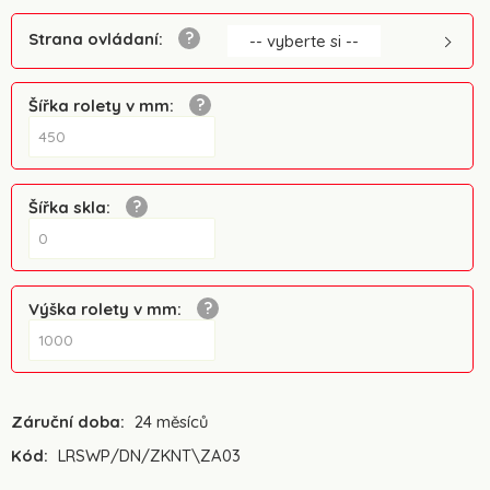
Strana ovládaní
:
-- vyberte si --
Šířka rolety v mm
:
Šířka skla
:
Výška rolety v mm
:
Záruční doba:
24 měsíců
Kód:
LRSWP/DN/ZKNT\ZA03