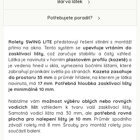
Barva látek
Potřebujete poradit?
Rolety SWING LITE
představují řešení stínění s montáží
přímo na okno. Tento systém se
upevňuje vrtáním do
zasklívací lišty
, což zaručuje stabilitu a čistý vzhled.
Látka je navinuta v horním
plastovém profilu (kazetě)
a
je vedena hned u skla, vymezena bočními lištami, které
zabraňují pronikání světla po stranách.
Kazeta zasahuje
do prostoru 35 mm
a průměr hřídele, na kterém je látka
navinuta, má
17 mm
.
Potřebná hloubka zasklívací lišty
je minimálně 10 mm.
Nabízíme vám
možnost výběru oblých nebo rovných
vodicích lišt
vzhledem k tvaru vaší zasklívací lišty.
Samotná vodicí lišta má 30 mm, ale
potřebná rovná
plocha pro nalepení lišty je 10 mm
. Průměr spodního
závaží rolety má 8 mm. Šrouby pro montáž rolety jsou
součástí balení.