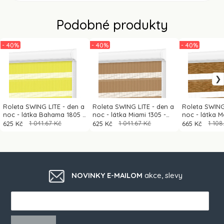
Podobné produkty
- 40%
- 40%
- 40%
Roleta SWING LITE - den a
Roleta SWING LITE - den a
Roleta SWING
noc - látka Bahama 1805 -
noc - látka Miami 1305 -
noc - látka Ma
citrónově zelená
mléčná čokoláda
hnědá (dub zl
625 Kč
1 041.67 Kč
625 Kč
1 041.67 Kč
665 Kč
1 108
NOVINKY E-MAILOM
akce, slevy