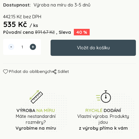
Dostupnost:
Výroba na míru do 3-5 dnů
442.15
Kč
bez DPH
535
Kč
ks
Původní cena
891.67
Kč
Sleva
40
%
Přidat do oblíbených
Sdílet
VÝROBA
NA MÍRU
RYCHLÉ
DODÁNÍ
Máte nestandardní
Vlastní výroba. Produkty
rozměry?
jdou
Vyrobíme na míru
z výroby přímo k vám