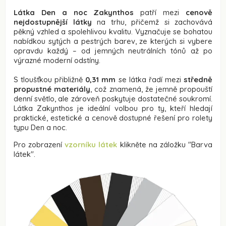
Látka Den a noc Zakynthos
patří mezi
cenově
nejdostupnější látky
na trhu, přičemž si zachovává
pěkný vzhled a spolehlivou kvalitu. Vyznačuje se bohatou
nabídkou sytých a pestrých barev, ze kterých si vybere
opravdu každý – od jemných neutrálních tónů až po
výrazné moderní odstíny.
S tloušťkou přibližně
0,31 mm
se látka řadí mezi
středně
propustné materiály
, což znamená, že jemně propouští
denní světlo, ale zároveň poskytuje dostatečné soukromí.
Látka Zakynthos je ideální volbou pro ty, kteří hledají
praktické, estetické a cenově dostupné řešení pro rolety
typu Den a noc.
Pro zobrazení
vzorníku látek
klikněte na záložku "
Barva
látek
".