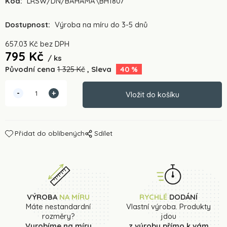
Kód:
LRSW/DN/BAHAMA\BH1807
Dostupnost:
Výroba na míru do 3-5 dnů
657.03
Kč
bez DPH
795
Kč
ks
Původní cena
1 325
Kč
Sleva
40
%
Přidat do oblíbených
Sdílet
VÝROBA
NA MÍRU
RYCHLÉ
DODÁNÍ
Máte nestandardní
Vlastní výroba. Produkty
rozměry?
jdou
Vyrobíme na míru
z výroby přímo k vám