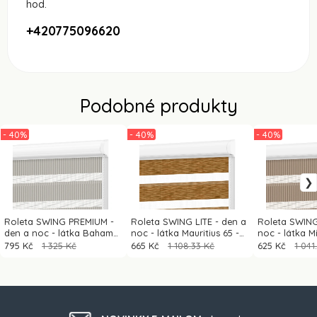
hod.
+420775096620
Podobné produkty
- 40%
- 40%
- 40%
Roleta SWING PREMIUM -
Roleta SWING LITE - den a
Roleta SWING
den a noc - látka Bahama
noc - látka Mauritius 65 -
noc - látka M
1806 - šedá
hnědá (dub zlatý)
šedě hnědá
795 Kč
1 325 Kč
665 Kč
1 108.33 Kč
625 Kč
1 041