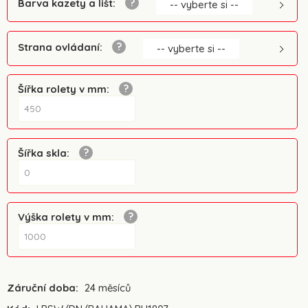
Barva kazety a lišt
:
-- vyberte si --
Strana ovládaní
:
-- vyberte si --
Šířka rolety v mm
:
Šířka skla
:
Výška rolety v mm
:
Záruční doba:
24 měsíců