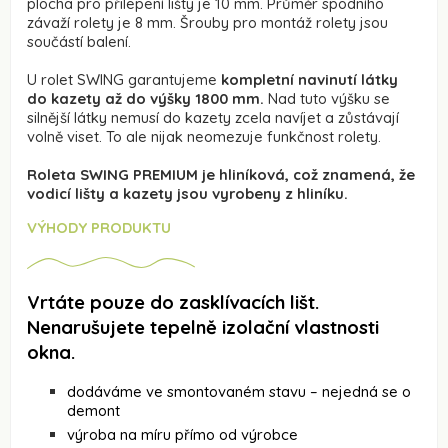
plocha pro přilepení lišty je 10 mm. Průměr spodního
závaží rolety je 8 mm. Šrouby pro montáž rolety jsou
součástí balení.
U rolet SWING garantujeme
kompletní navinutí látky
do kazety až do výšky 1800 mm.
Nad tuto výšku se
silnější látky nemusí do kazety zcela navíjet a zůstávají
volně viset. To ale nijak neomezuje funkčnost rolety.
Roleta SWING PREMIUM je hliníková, což znamená, že
vodicí lišty a kazety jsou vyrobeny z hliníku.
VÝHODY PRODUKTU
Vrtáte pouze do zasklívacích lišt.
Nenarušujete tepelně izolační vlastnosti
okna.
dodáváme ve smontovaném stavu – nejedná se o
demont
výroba na míru přímo od výrobce