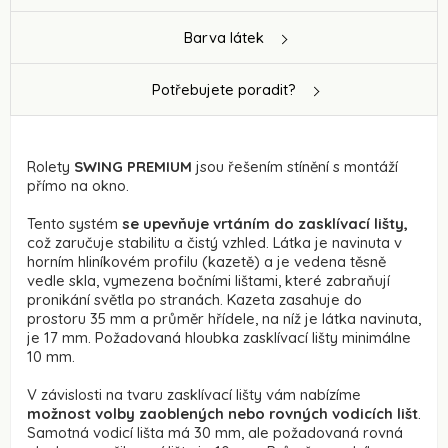
Barva látek
Potřebujete poradit?
Rolety
SWING PREMIUM
jsou řešením stínění s montáží
přímo na okno.
Tento systém
se upevňuje vrtáním do zasklívací lišty,
což zaručuje stabilitu a čistý vzhled. Látka je navinuta v
horním hliníkovém profilu (kazetě) a je vedena těsně
vedle skla, vymezena bočními lištami, které zabraňují
pronikání světla po stranách. Kazeta zasahuje do
prostoru 35 mm a průměr hřídele, na níž je látka navinuta,
je 17 mm. Požadovaná hloubka zasklívací lišty minimálne
10 mm.
V závislosti na tvaru zasklívací lišty vám nabízíme
možnost volby zaoblených nebo rovných vodicích lišt
.
Samotná vodicí lišta má 30 mm, ale požadovaná rovná