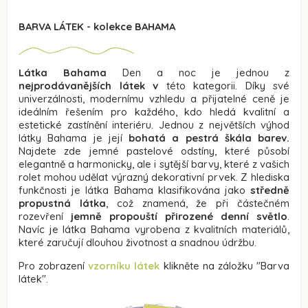
BARVA LÁTEK - kolekce BAHAMA
Látka Bahama
Den a noc je jednou z
nejprodávanějších látek v
této kategorii. Díky své
univerzálnosti, modernímu vzhledu a přijatelné ceně je
ideálním řešením pro každého, kdo hledá kvalitní a
estetické zastínění interiéru. Jednou z největších výhod
látky Bahama je její
bohatá a pestrá škála barev.
Najdete zde jemné pastelové odstíny, které působí
elegantně a harmonicky, ale i sytější barvy, které z vašich
rolet mohou udělat výrazný dekorativní prvek. Z hlediska
funkčnosti je látka Bahama klasifikována jako
středně
propustná látka
, což znamená, že při částečném
rozevření
jemně propouští přirozené denní světlo
.
Navíc je látka Bahama vyrobena z kvalitních materiálů,
které zaručují dlouhou životnost a snadnou údržbu.
Pro zobrazení
vzorníku látek
klikněte na záložku
"Barva
látek".