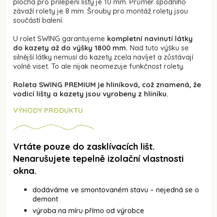
plocha pro přilepení lišty je 10 mm. Průměr spodního
závaží rolety je 8 mm. Šrouby pro montáž rolety jsou
součástí balení.
U rolet SWING garantujeme
kompletní navinutí látky
do kazety až do výšky 1800 mm.
Nad tuto výšku se
silnější látky nemusí do kazety zcela navíjet a zůstávají
volně viset. To ale nijak neomezuje funkčnost rolety.
Roleta SWING PREMIUM je hliníková, což znamená, že
vodicí lišty a kazety jsou vyrobeny z hliníku.
VÝHODY PRODUKTU
Vrtáte pouze do zasklívacích lišt.
Nenarušujete tepelně izolační vlastnosti
okna.
dodáváme ve smontovaném stavu – nejedná se o
demont
výroba na míru přímo od výrobce