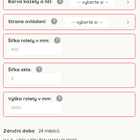
Barva kazety a lišt
:
-- vyberte si --
Strana ovládaní
:
-- vyberte si --
Šířka rolety v mm
:
Šířka skla
:
Výška rolety v mm
:
Záruční doba:
24 měsíců