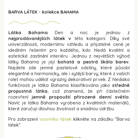
BARVA LÁTEK - kolekce BAHAMA
Látka Bahama
Den a noc je jednou z
nejprodávanějších látek v
této kategorii. Díky své
univerzálnosti, modernímu vzhledu a přijatelné ceně je
ideálním řešením pro každého, kdo hledá kvalitní a
estetické zastínění interiéru. Jednou z největších výhod
látky Bahama je její
bohatá a pestrá škála barev.
Najdete zde jemné pastelové odstíny, které působí
elegantně a harmonicky, ale i sytější barvy, které z vašich
rolet mohou udělat výrazný dekorativní prvek. Z hlediska
funkčnosti je látka Bahama klasifikována jako
středně
propustná látka
, což znamená, že při částečném
rozevření
jemně propouští přirozené denní světlo
.
Navíc je látka Bahama vyrobena z kvalitních materiálů,
které zaručují dlouhou životnost a snadnou údržbu.
Pro zobrazení
vzorníku látek
klikněte na záložku
"Barva
látek".