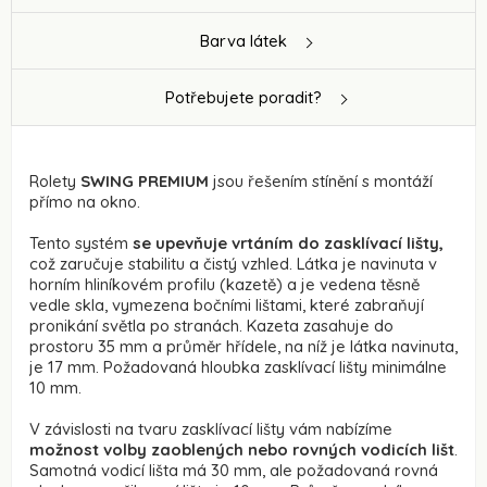
Barva látek
Potřebujete poradit?
Rolety
SWING PREMIUM
jsou řešením stínění s montáží
přímo na okno.
Tento systém
se upevňuje vrtáním do zasklívací lišty,
což zaručuje stabilitu a čistý vzhled. Látka je navinuta v
horním hliníkovém profilu (kazetě) a je vedena těsně
vedle skla, vymezena bočními lištami, které zabraňují
pronikání světla po stranách. Kazeta zasahuje do
prostoru 35 mm a průměr hřídele, na níž je látka navinuta,
je 17 mm. Požadovaná hloubka zasklívací lišty minimálne
10 mm.
V závislosti na tvaru zasklívací lišty vám nabízíme
možnost volby zaoblených nebo rovných vodicích lišt
.
Samotná vodicí lišta má 30 mm, ale požadovaná rovná