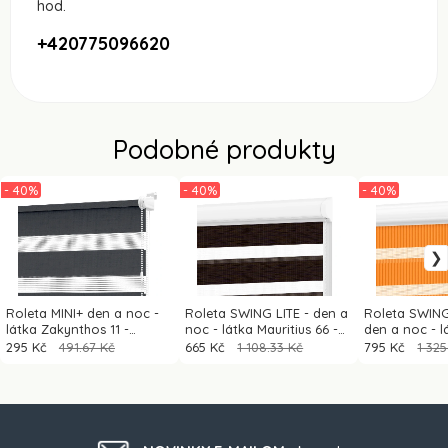
hod.
+420775096620
Podobné produkty
- 40%
- 40%
- 40%
Roleta MINI+ den a noc -
Roleta SWING LITE - den a
Roleta SWIN
látka Zakynthos 11 -
noc - látka Mauritius 66 -
den a noc - 
antracit
tmavě hnědá (wenge)
1802 - oranž
295 Kč
491.67 Kč
665 Kč
1 108.33 Kč
795 Kč
1 325