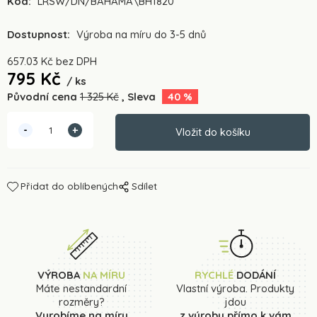
Kód:
LRSW/DN/BAHAMA\BH1820
Dostupnost:
Výroba na míru do 3-5 dnů
657.03
Kč
bez DPH
795
Kč
ks
Původní cena
1 325
Kč
Sleva
40
%
Přidat do oblíbených
Sdílet
VÝROBA
NA MÍRU
RYCHLÉ
DODÁNÍ
Máte nestandardní
Vlastní výroba. Produkty
rozměry?
jdou
Vyrobíme na míru
z výroby přímo k vám