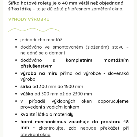
Šířka hotové rolety je o 40 mm větší než objednaná
šířka látky
– to je důležité při přesném zaměření okna.
VÝHODY VÝROBKU
jednoduchá montáž
dodáváno ve smontovaném (složeném) stavu –
nejedná se o demont
dodáváno s
kompletním montážním
příslušenstvím
výroba na míru
přímo od výrobce - slovenská
výroba
šířka
od 300 mm do 1500 mm
výška
od 300 mm až do 2300 mm
v případě výklopných oken doporučujeme
provedení s vodicím lankem
kvalitní
látka a materiály
horní mechanismus zasahuje do prostoru 48
mm
-
zkontrolujte, zda nebude překážet při
otevírání okna