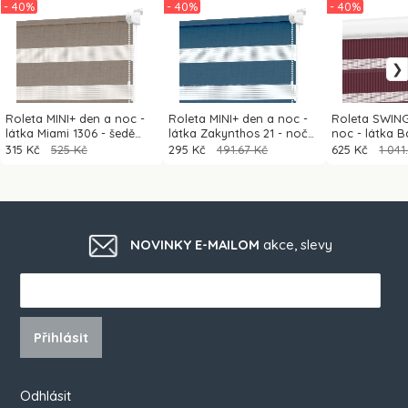
- 40%
- 40%
- 40%
Roleta MINI+ den a noc -
Roleta MINI+ den a noc -
Roleta SWING
látka Miami 1306 - šedě
látka Zakynthos 21 - noční
noc - látka 
hnědá
modrá
bordó
315 Kč
525 Kč
295 Kč
491.67 Kč
625 Kč
1 041
NOVINKY E-MAILOM
akce, slevy
Přihlásit
Odhlásit