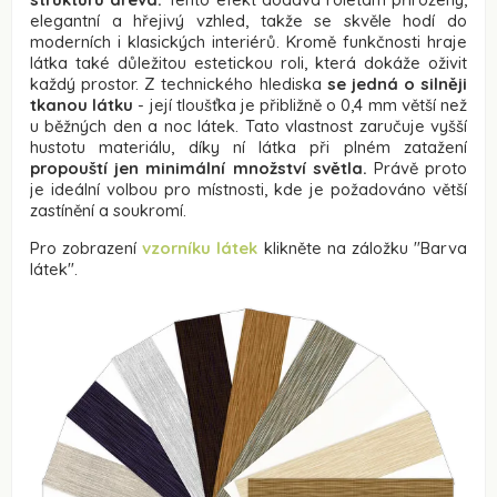
elegantní a hřejivý vzhled, takže se skvěle hodí do
moderních i klasických interiérů. Kromě funkčnosti hraje
látka také důležitou estetickou roli, která dokáže oživit
každý prostor. Z technického hlediska
se jedná o silněji
tkanou látku
- její tloušťka je přibližně o 0,4 mm větší než
u běžných den a noc látek. Tato vlastnost zaručuje vyšší
hustotu materiálu, díky ní látka při plném zatažení
propouští jen minimální množství světla.
Právě proto
je ideální volbou pro místnosti, kde je požadováno větší
zastínění a soukromí.
Pro zobrazení
vzorníku látek
klikněte na záložku
"Barva
látek"
.