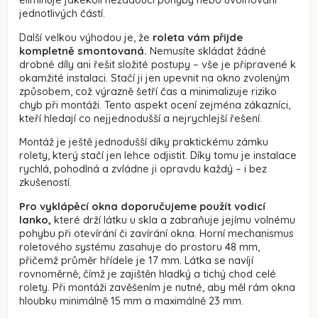
jednotlivých částí.
Další velkou výhodou je, že
roleta vám přijde
kompletně smontovaná.
Nemusíte skládat žádné
drobné díly ani řešit složité postupy – vše je připravené k
okamžité instalaci. Stačí ji jen upevnit na okno zvoleným
způsobem, což výrazně šetří čas a minimalizuje riziko
chyb při montáži. Tento aspekt ocení zejména zákazníci,
kteří hledají co nejjednodušší a nejrychlejší řešení.
Montáž je ještě jednodušší díky praktickému zámku
rolety, který stačí jen lehce odjistit. Díky tomu je instalace
rychlá, pohodlná a zvládne ji opravdu každý – i bez
zkušeností.
Pro vyklápěcí okna doporučujeme použít vodicí
lanko,
které drží látku u skla a zabraňuje jejímu volnému
pohybu při otevírání či zavírání okna. Horní mechanismus
roletového systému zasahuje do prostoru 48 mm,
přičemž průměr hřídele je 17 mm. Látka se navíjí
rovnoměrně, čímž je zajištěn hladký a tichý chod celé
rolety. Při montáži zavěšením je nutné, aby měl rám okna
hloubku minimálně 15 mm a maximálně 23 mm.