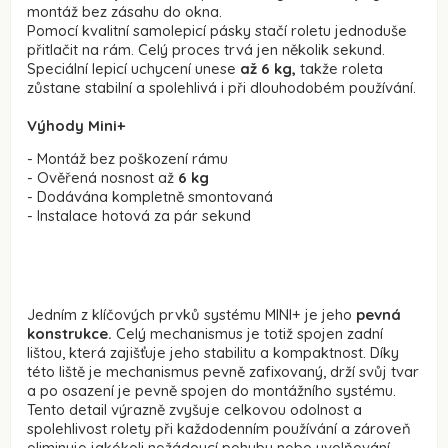
montáž bez zásahu do okna.
Pomocí kvalitní samolepicí pásky stačí roletu jednoduše
přitlačit na rám. Celý proces trvá jen několik sekund.
Speciální lepicí uchycení unese
až 6 kg,
takže roleta
zůstane stabilní a spolehlivá i při dlouhodobém používání.
Výhody Mini+
- Montáž bez poškození rámu
- Ověřená nosnost až
6 kg
- Dodávána kompletně smontovaná
- Instalace hotová za pár sekund
Jedním z klíčových prvků systému MINI+ je jeho
pevná
konstrukce.
Celý mechanismus je totiž spojen zadní
lištou, která zajišťuje jeho stabilitu a kompaktnost. Díky
této liště je mechanismus pevně zafixovaný, drží svůj tvar
a po osazení je pevně spojen do montážního systému.
Tento detail výrazně zvyšuje celkovou odolnost a
spolehlivost rolety při každodenním používání a zároveň
eliminuje jakékoli nežádoucí pohyby nebo uvolňování