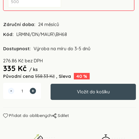
Záruční doba:
24 měsíců
Kód:
LRMINI/DN/MAUR\BH68
Dostupnost:
Výroba na míru do 3-5 dnů
276.86
Kč
bez DPH
335
Kč
ks
Původní cena
558.33
Kč
Sleva
40
%
Přidat do oblíbených
Sdílet