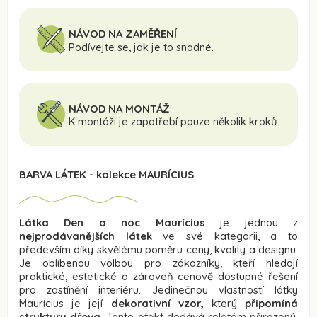
NÁVOD NA ZAMĚŘENÍ
Podívejte se, jak je to snadné.
NÁVOD NA MONTÁŽ
K montáži je zapotřebí pouze několik kroků.
BARVA LÁTEK - kolekce MAURÍCIUS
Látka Den a noc Maurícius
je jednou z
nejprodávanějších látek
ve své kategorii, a to
především díky skvělému poměru ceny, kvality a designu.
Je oblíbenou volbou pro zákazníky, kteří hledají
praktické, estetické a zároveň cenově dostupné řešení
pro zastínění interiéru. Jedinečnou vlastností látky
Maurícius je její
dekorativní vzor,
který
připomíná
strukturu dřeva.
Tento efekt dodává roletám přirozený,