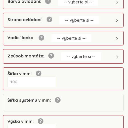
Barva ovládání
:
-- vyberte si --
Strana ovládaní
:
-- vyberte si --
Vodící lanko
:
-- vyberte si --
Způsob montáže
:
-- vyberte si --
Šířka v mm
:
Šířka systému v mm
:
Výška v mm
: