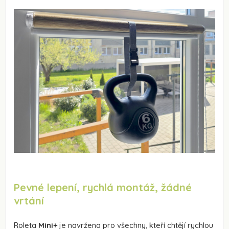
Pevné lepení, rychlá montáž, žádné
vrtání
Roleta
Mini+
je navržena pro všechny, kteří chtějí rychlou